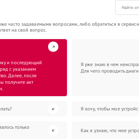
же часто задаваемыми вопросами, либо обратиться в сервисн
твет на свой вопрос.
тику и последующий
Я уже знаю в чем неиспра
ряд с указанием
Для чего проводить диагн
во. Далее, после
ы получите акт
н.
лать?
Я хочу, чтобы мое устрой
валось только
Как я узнаю, что мое устр