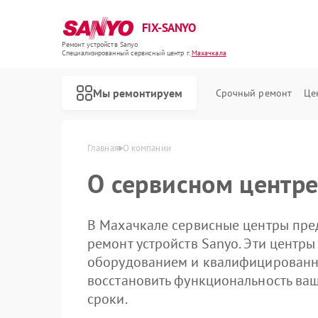
FIX-SANYO
Ремонт устройств Sanyo
Специализированный cервисный центр г.
Махачкала
Мы ремонтируем
Срочный ремонт
Це
Главная
О компании
О сервисном центре
В Махачкале сервисные центры пре
ремонт устройств Sanyo. Эти цент
Ремонт микроволновых печей Sanyo
Ремонт посудомоечных машин Sanyo
Ремонт стиральных машин Sanyo
оборудованием и квалифицированн
восстановить функциональность ваш
сроки.