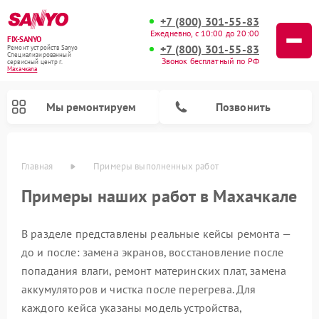
+7 (800) 301-55-83
Ежедневно, с 10:00 до 20:00
FIX-SANYO
+7 (800) 301-55-83
Ремонт устройств Sanyo
Специализированный
Звонок бесплатный по РФ
cервисный центр г.
Махачкала
Мы ремонтируем
Позвонить
Главная
Примеры выполненных работ
Примеры наших работ в Махачкале
В разделе представлены реальные кейсы ремонта —
до и после: замена экранов, восстановление после
Ремонт микроволновых печей Sanyo
Ремонт посудомоечных машин Sanyo
Ремонт стиральных машин Sanyo
попадания влаги, ремонт материнских плат, замена
аккумуляторов и чистка после перегрева. Для
каждого кейса указаны модель устройства,