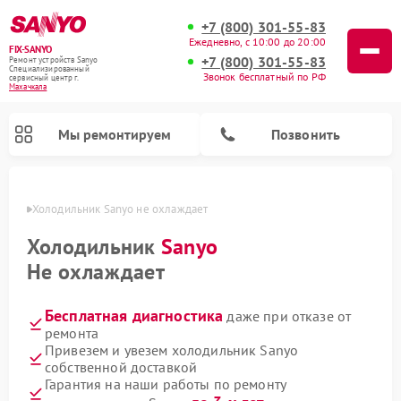
+7 (800) 301-55-83
Ежедневно, с 10:00 до 20:00
FIX-SANYO
+7 (800) 301-55-83
Ремонт устройств Sanyo
Специализированный
Звонок бесплатный по РФ
cервисный центр г.
Махачкала
Мы ремонтируем
Позвонить
чкале
Холодильник Sanyo не охлаждает
Холодильник
Sanyo
Не охлаждает
Ремонт микроволновых печей Sanyo
Ремонт посудомоечных машин Sanyo
Ремонт стиральных машин Sanyo
Бесплатная диагностика
даже при отказе от
ремонта
Привезем и увезем холодильник Sanyo
собственной доставкой
Гарантия на наши работы по ремонту