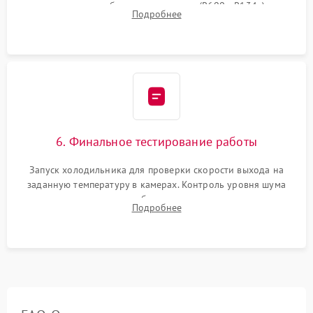
дозированным объемом хладагента (R600a, R134a) по
Подробнее
электронным весам. Контроль рабочего давления в системе.
6. Финальное тестирование работы
Запуск холодильника для проверки скорости выхода на
заданную температуру в камерах. Контроль уровня шума
компрессора, отсутствия обмерзания стенок и корректного
Подробнее
срабатывания системы автоматической оттайки.