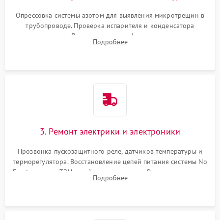
Опрессовка системы азотом для выявления микротрещин в
трубопроводе. Проверка испарителя и конденсатора
течеискателем. Демонтаж старого фильтра-осушителя и
Подробнее
продувка капиллярной трубки для устранения засоров.
3. Ремонт электрики и электроники
Прозвонка пускозащитного реле, датчиков температуры и
терморегулятора. Восстановление цепей питания системы No
Frost, включая ТЭН оттайки и вентилятор. Ремонт или замена
Подробнее
платы управления при сбоях алгоритмов.