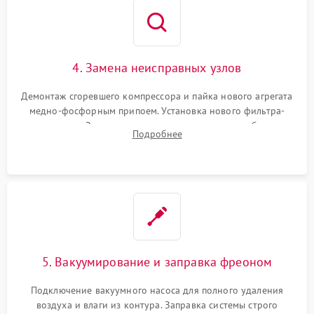
4. Замена неисправных узлов
Демонтаж сгоревшего компрессора и пайка нового агрегата
медно-фосфорным припоем. Установка нового фильтра-
осушителя. Замена изношенных вентиляторов обдува,
Подробнее
сломанных заслонок или поврежденных дверных петель.
5. Вакуумирование и заправка фреоном
Подключение вакуумного насоса для полного удаления
воздуха и влаги из контура. Заправка системы строго