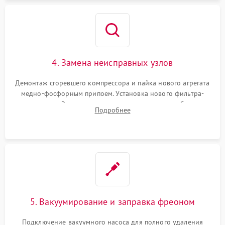
4. Замена неисправных узлов
Демонтаж сгоревшего компрессора и пайка нового агрегата
медно-фосфорным припоем. Установка нового фильтра-
осушителя. Замена изношенных вентиляторов обдува,
Подробнее
сломанных заслонок или поврежденных дверных петель.
5. Вакуумирование и заправка фреоном
Подключение вакуумного насоса для полного удаления