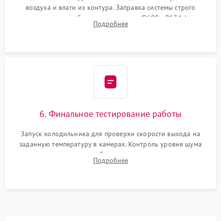
воздуха и влаги из контура. Заправка системы строго
дозированным объемом хладагента (R600a, R134a) по
Подробнее
электронным весам. Контроль рабочего давления в системе.
6. Финальное тестирование работы
Запуск холодильника для проверки скорости выхода на
заданную температуру в камерах. Контроль уровня шума
компрессора, отсутствия обмерзания стенок и корректного
Подробнее
срабатывания системы автоматической оттайки.