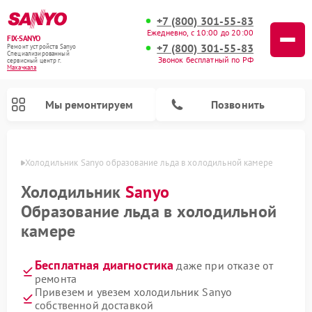
+7 (800) 301-55-83
Ежедневно, с 10:00 до 20:00
FIX-SANYO
+7 (800) 301-55-83
Ремонт устройств Sanyo
Специализированный
Звонок бесплатный по РФ
cервисный центр г.
Махачкала
Мы ремонтируем
Позвонить
чкале
Холодильник Sanyo образование льда в холодильной камере
Холодильник
Sanyo
Образование льда в холодильной
Ремонт микроволновых печей Sanyo
Ремонт посудомоечных машин Sanyo
Ремонт стиральных машин Sanyo
камере
Бесплатная диагностика
даже при отказе от
ремонта
Привезем и увезем холодильник Sanyo
собственной доставкой