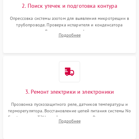
2. Поиск утечек и подготовка контура
Опрессовка системы азотом для выявления микротрещин в
трубопроводе. Проверка испарителя и конденсатора
течеискателем. Демонтаж старого фильтра-осушителя и
Подробнее
продувка капиллярной трубки для устранения засоров.
3. Ремонт электрики и электроники
Прозвонка пускозащитного реле, датчиков температуры и
терморегулятора. Восстановление цепей питания системы No
Frost, включая ТЭН оттайки и вентилятор. Ремонт или замена
Подробнее
платы управления при сбоях алгоритмов.