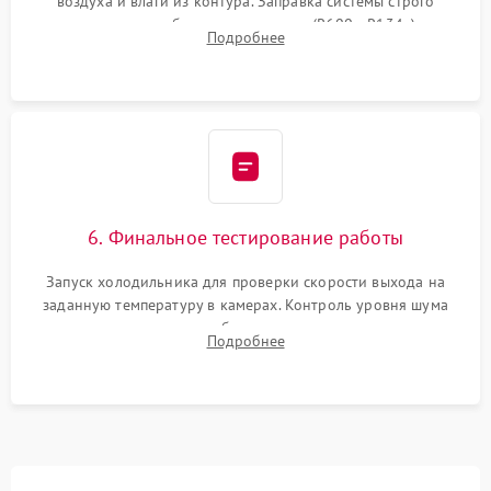
воздуха и влаги из контура. Заправка системы строго
дозированным объемом хладагента (R600a, R134a) по
Подробнее
электронным весам. Контроль рабочего давления в системе.
6. Финальное тестирование работы
Запуск холодильника для проверки скорости выхода на
заданную температуру в камерах. Контроль уровня шума
компрессора, отсутствия обмерзания стенок и корректного
Подробнее
срабатывания системы автоматической оттайки.