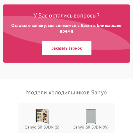
Поломка системы No Frost
2600 ₽
Подробнее →
У Вас остались вопросы?
Оставьте заявку, мы свяжемся с Вами в ближайшее
Образование конденсата
1800 ₽
Подробнее →
на стенках
время
Сбой в работе инвертора
2100 ₽
Подробнее →
Заказать звонок
Запах горелого при
2000 ₽
Подробнее →
работе
Не включается
1000 ₽
Подробнее →
холодильник
Модели холодильников Sanyo
Проблемы с системой
автоматической
1800 ₽
Подробнее →
разморозки
Sanyo SR-S9DN (S)
Sanyo SR-S9DN (W)