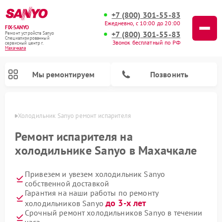
+7 (800) 301-55-83
Ежедневно, с 10:00 до 20:00
FIX-SANYO
+7 (800) 301-55-83
Ремонт устройств Sanyo
Специализированный
Звонок бесплатный по РФ
cервисный центр г.
Махачкала
Мы ремонтируем
Позвонить
чкале
Холодильник Sanyo ремонт испарителя
Ремонт испарителя на
холодильнике Sanyo в Махачкале
Ремонт микроволновых печей Sanyo
Ремонт посудомоечных машин Sanyo
Ремонт стиральных машин Sanyo
Привезем и увезем холодильник Sanyo
собственной доставкой
Гарантия на наши работы по ремонту
до 3-х лет
холодильников Sanyo
Срочный ремонт холодильников Sanyo в течении