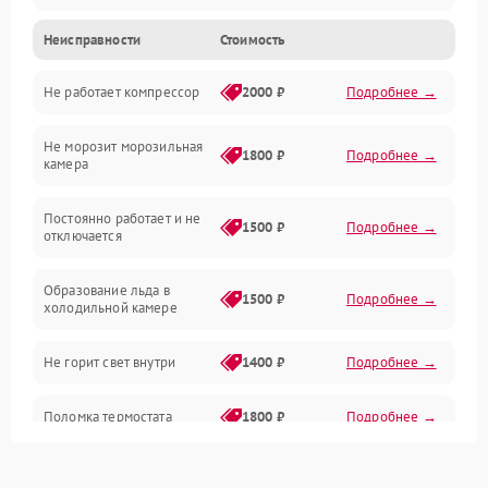
Неисправности
Стоимость
Механика
Не работает компрессор
2000 ₽
Подробнее →
Электропитание
Не морозит морозильная
Дренаж
1800 ₽
Подробнее →
камера
Оттайка
Постоянно работает и не
1500 ₽
Подробнее →
отключается
Программное обеспечение
Образование льда в
1500 ₽
Подробнее →
холодильной камере
Не горит свет внутри
1400 ₽
Подробнее →
Поломка термостата
1800 ₽
Подробнее →
Не работает вентилятор
1800 ₽
Подробнее →