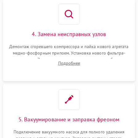
4. Замена неисправных узлов
Демонтаж сгоревшего компрессора и пайка нового агрегата
медно-фосфорным припоем. Установка нового фильтра-
осушителя. Замена изношенных вентиляторов обдува,
Подробнее
сломанных заслонок или поврежденных дверных петель.
5. Вакуумирование и заправка фреоном
Подключение вакуумного насоса для полного удаления