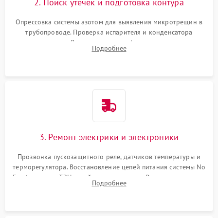
2. Поиск утечек и подготовка контура
Опрессовка системы азотом для выявления микротрещин в
трубопроводе. Проверка испарителя и конденсатора
течеискателем. Демонтаж старого фильтра-осушителя и
Подробнее
продувка капиллярной трубки для устранения засоров.
3. Ремонт электрики и электроники
Прозвонка пускозащитного реле, датчиков температуры и
терморегулятора. Восстановление цепей питания системы No
Frost, включая ТЭН оттайки и вентилятор. Ремонт или замена
Подробнее
платы управления при сбоях алгоритмов.