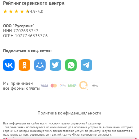
Рейтинг сервисного центра
4.9-5.0
ООО "Русервис"
ИНН 7702633247
ОГРН 1077746335776
Поделиться в соц. сетях:
Мы принимаем
все формы оплаты
Политика конфиденциальности
Вся информация на сайте носит исключительно справочный характер.
Товарные знаки используются исключительно для описания устройств, в отношении которых
сервисные центры mkh.sanyo-fix.ru предоставляют услуги по ремонту. Услуги оказываются в
неавторизованных сервисных центрах mkh.sanyo-fix.ru, которые не связаны с
правообладателями товарных знаков или их официальными представителями.