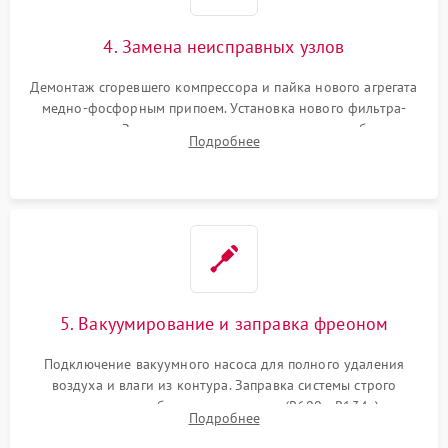
4. Замена неисправных узлов
Демонтаж сгоревшего компрессора и пайка нового агрегата
медно-фосфорным припоем. Установка нового фильтра-
осушителя. Замена изношенных вентиляторов обдува,
Подробнее
сломанных заслонок или поврежденных дверных петель.
5. Вакуумирование и заправка фреоном
Подключение вакуумного насоса для полного удаления
воздуха и влаги из контура. Заправка системы строго
дозированным объемом хладагента (R600a, R134a) по
Подробнее
электронным весам. Контроль рабочего давления в системе.