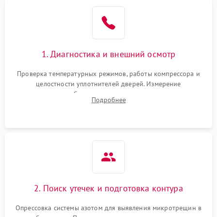
Образование конденсата
1800 ₽
Подробнее →
на стенках
Сбой в работе инвертора
2100 ₽
Подробнее →
1. Диагностика и внешний осмотр
Запах горелого при
2000 ₽
Подробнее →
Проверка температурных режимов, работы компрессора и
работе
целостности уплотнителей дверей. Измерение
сопротивления обмоток мотора, проверка термостата и
Не включается
Подробнее
1000 ₽
Подробнее →
считывание кодов ошибок с электронного дисплея.
холодильник
Проблемы с системой
автоматической
1800 ₽
Подробнее →
разморозки
2. Поиск утечек и подготовка контура
Опрессовка системы азотом для выявления микротрещин в