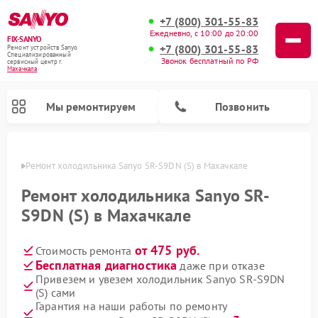
+7 (800) 301-55-83
Ежедневно, с 10:00 до 20:00
FIX-SANYO
+7 (800) 301-55-83
Ремонт устройств Sanyo
Специализированный
Звонок бесплатный по РФ
cервисный центр г.
Махачкала
Мы ремонтируем
Позвонить
чкале
Ремонт холодильника Sanyo SR-S9DN (S) в Махачкале
Ремонт холодильника Sanyo SR-
S9DN (S) в Махачкале
Ремонт микроволновых печей Sanyo
Ремонт посудомоечных машин Sanyo
Ремонт стиральных машин Sanyo
от 475 руб.
Стоимость ремонта
Бесплатная диагностика
даже при отказе
Привезем и увезем холодильник Sanyo SR-S9DN
(S) сами
Гарантия на наши работы по ремонту