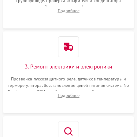
трубопроводе. Проверка испарителя и конденсатора
течеискателем. Демонтаж старого фильтра-осушителя и
Подробнее
продувка капиллярной трубки для устранения засоров.
3. Ремонт электрики и электроники
Прозвонка пускозащитного реле, датчиков температуры и
терморегулятора. Восстановление цепей питания системы No
Frost, включая ТЭН оттайки и вентилятор. Ремонт или замена
Подробнее
платы управления при сбоях алгоритмов.