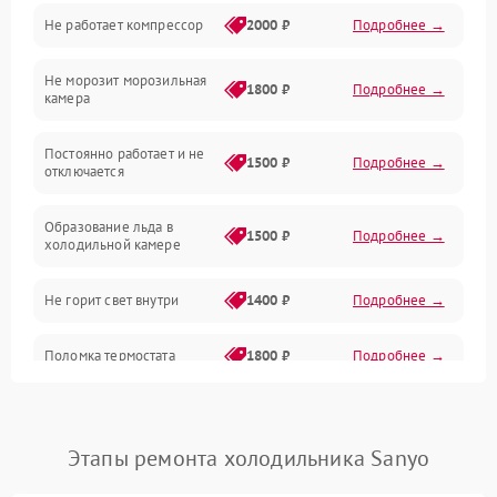
Не работает компрессор
2000 ₽
Подробнее →
Электропитание
Не морозит морозильная
Дренаж
1800 ₽
Подробнее →
камера
Оттайка
Постоянно работает и не
1500 ₽
Подробнее →
отключается
Программное обеспечение
Образование льда в
1500 ₽
Подробнее →
холодильной камере
Не горит свет внутри
1400 ₽
Подробнее →
Поломка термостата
1800 ₽
Подробнее →
Не работает вентилятор
1800 ₽
Подробнее →
Этапы ремонта холодильника Sanyo
Поломка системы No Frost
2600 ₽
Подробнее →