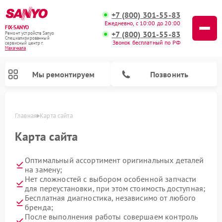
+7 (800) 301-55-83
Ежедневно, с 10:00 до 20:00
FIX-SANYO
+7 (800) 301-55-83
Ремонт устройств Sanyo
Специализированный
Звонок бесплатный по РФ
cервисный центр г.
Махачкала
Мы ремонтируем
Позвонить
Главная
Карта сайта
Карта сайта
Оптимальный ассортимент оригинальных деталей
на замену;
Нет сложностей с выбором особенной запчасти
Ремонт микроволновых печей Sanyo
Ремонт посудомоечных машин Sanyo
Ремонт стиральных машин Sanyo
для переустановки, при этом стоимость доступная;
Бесплатная диагностика, независимо от любого
бренда;
После выполнения работы совершаем контроль