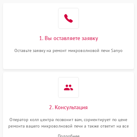
Проблемы с вентилятором
2000 ₽
Подробнее →
Поломка системы
2200 ₽
Подробнее →
охлаждения
1. Вы оставляете заявку
Не работают сенсорные
2400 ₽
Подробнее →
кнопки
Оставьте заявку на ремонт микроволновой печи Sanyo
Не горит подсветка
2000 ₽
Подробнее →
Сломался трансформатор
1000 ₽
Подробнее →
2. Консультация
Оператор колл центра позвонит вам, сориентирует по цене
ремонта вашего микроволновой печи а также ответит на все
ваши вопросы.
Подробнее