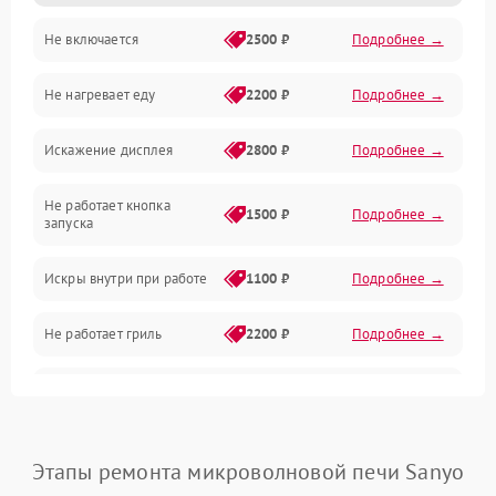
Не включается
2500 ₽
Подробнее →
Механика и внутренние элементы
Не нагревает еду
2200 ₽
Подробнее →
Механические повреждения
Искажение дисплея
2800 ₽
Подробнее →
Питание и запуск
Не работает кнопка
Нагрев и приготовление
1500 ₽
Подробнее →
запуска
Программное обеспечение
Искры внутри при работе
1100 ₽
Подробнее →
Не работает гриль
2200 ₽
Подробнее →
Перегрев или отключение
2400 ₽
Подробнее →
во время работы
Появление запаха гари
2400 ₽
Подробнее →
Этапы ремонта микроволновой печи Sanyo