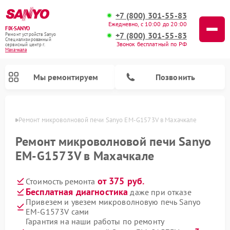
+7 (800) 301-55-83
Ежедневно, с 10:00 до 20:00
FIX-SANYO
+7 (800) 301-55-83
Ремонт устройств Sanyo
Специализированный
Звонок бесплатный по РФ
cервисный центр г.
Махачкала
Мы ремонтируем
Позвонить
чкале
Ремонт микроволновой печи Sanyo EM-G1573V в Махачкале
Ремонт микроволновой печи Sanyo
EM-G1573V в Махачкале
Ремонт посудомоечных машин Sanyo
Ремонт стиральных машин Sanyo
от 375 руб.
Стоимость ремонта
Бесплатная диагностика
даже при отказе
Привезем и увезем микроволновую печь Sanyo
EM-G1573V сами
Гарантия на наши работы по ремонту