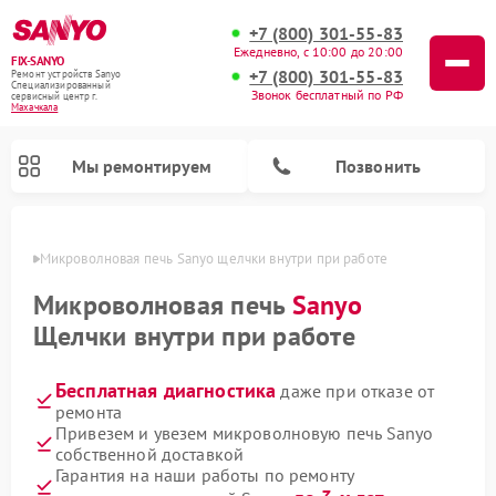
+7 (800) 301-55-83
Ежедневно, с 10:00 до 20:00
FIX-SANYO
+7 (800) 301-55-83
Ремонт устройств Sanyo
Специализированный
Звонок бесплатный по РФ
cервисный центр г.
Махачкала
Мы ремонтируем
Позвонить
чкале
Микроволновая печь Sanyo щелчки внутри при работе
Микроволновая печь
Sanyo
Щелчки внутри при работе
Ремонт посудомоечных машин Sanyo
Ремонт стиральных машин Sanyo
Бесплатная диагностика
даже при отказе от
ремонта
Привезем и увезем микроволновую печь Sanyo
собственной доставкой
Гарантия на наши работы по ремонту