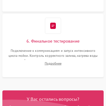
сборка корпуса и установка датчика поплавка.
6. Финальное тестирование
Подключение к коммуникациям и запуск интенсивного
цикла мойки. Контроль корректного залива, нагрева воды
до нужной температуры, отсутствия посторонних шумов,
Подробнее
штатного слива и абсолютной сухости в поддоне.
У Вас остались вопросы?