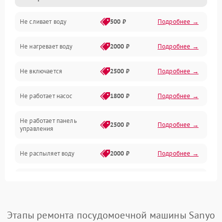
Не сливает воду
500 ₽
Подробнее →
Электропитание
Не нагревает воду
2000 ₽
Подробнее →
Датчики
Не включается
2500 ₽
Подробнее →
Нагрев
Не работает насос
1800 ₽
Подробнее →
Вода
Не работает панель
Гигиена
2500 ₽
Подробнее →
управления
Программное обеспечение
Не распыляет воду
2000 ₽
Подробнее →
Не запускается цикл
1800 ₽
Подробнее →
стирки
Проблемы с набором
Этапы ремонта посудомоечной машины Sanyo
1800 ₽
Подробнее →
воды