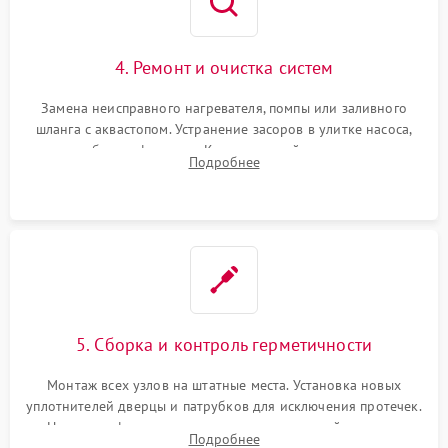
4. Ремонт и очистка систем
Замена неисправного нагревателя, помпы или заливного
шланга с аквастопом. Устранение засоров в улитке насоса,
патрубках и фильтрах. Компонентный ремонт платы
Подробнее
управления, восстановление поврежденной проводки.
5. Сборка и контроль герметичности
Монтаж всех узлов на штатные места. Установка новых
уплотнителей дверцы и патрубков для исключения протечек.
Надежная фиксация хомутов гидравлической системы,
Подробнее