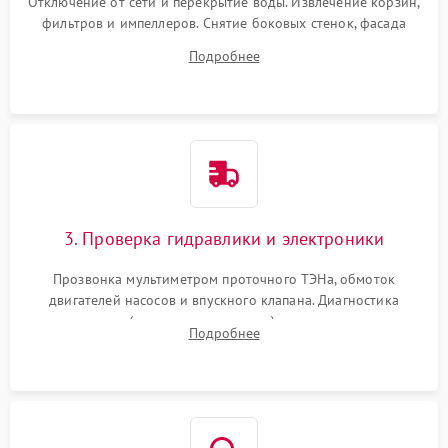
Отключение от сети и перекрытие воды. Извлечение корзин,
фильтров и импеллеров. Снятие боковых стенок, фасада
дверцы или нижнего поддона для прямого доступа к
Подробнее
циркуляционному насосу, ТЭНу и сливной помпе.
3. Проверка гидравлики и электроники
Прозвонка мультиметром проточного ТЭНа, обмоток
двигателей насосов и впускного клапана. Диагностика
прессостата (датчика уровня воды), датчика мутности,
Подробнее
концевика дверцы и электронного модуля управления.