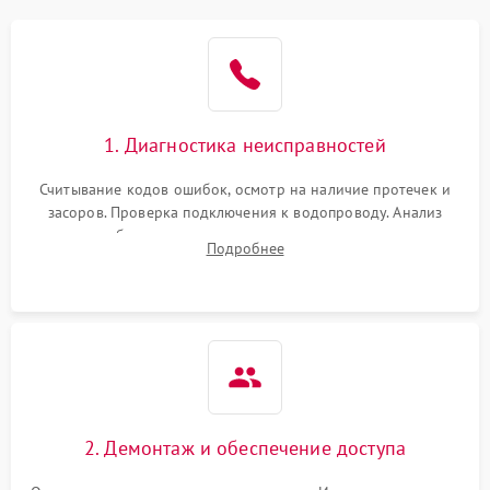
Не работает сушилка
2100 ₽
Подробнее →
Сбои в работе таймера
1700 ₽
Подробнее →
1. Диагностика неисправностей
Проблемы с
2100 ₽
Подробнее →
циркуляционным насосом
Считывание кодов ошибок, осмотр на наличие протечек и
засоров. Проверка подключения к водопроводу. Анализ
жалоб на отсутствие слива, нагрева, вращения
Подробнее
разбрызгивателей или срабатывание системы защиты
аквастоп.
2. Демонтаж и обеспечение доступа