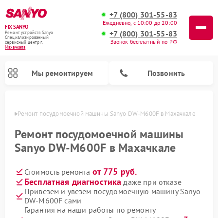
+7 (800) 301-55-83
Ежедневно, с 10:00 до 20:00
FIX-SANYO
+7 (800) 301-55-83
Ремонт устройств Sanyo
Специализированный
Звонок бесплатный по РФ
cервисный центр г.
Махачкала
Мы ремонтируем
Позвонить
чкале
Ремонт посудомоечной машины Sanyo DW-M600F в Махачкале
Ремонт посудомоечной машины
Sanyo DW-M600F в Махачкале
Ремонт микроволновых печей Sanyo
Ремонт стиральных машин Sanyo
от 775 руб.
Стоимость ремонта
Бесплатная диагностика
даже при отказе
Привезем и увезем посудомоечную машину Sanyo
DW-M600F сами
Гарантия на наши работы по ремонту