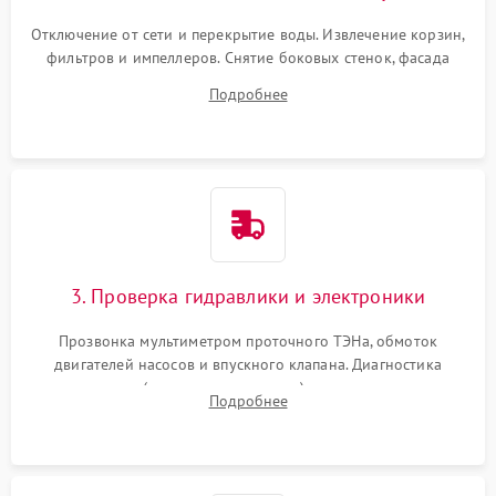
Отключение от сети и перекрытие воды. Извлечение корзин,
фильтров и импеллеров. Снятие боковых стенок, фасада
дверцы или нижнего поддона для прямого доступа к
Подробнее
циркуляционному насосу, ТЭНу и сливной помпе.
3. Проверка гидравлики и электроники
Прозвонка мультиметром проточного ТЭНа, обмоток
двигателей насосов и впускного клапана. Диагностика
прессостата (датчика уровня воды), датчика мутности,
Подробнее
концевика дверцы и электронного модуля управления.