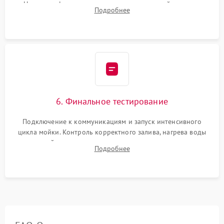
Надежная фиксация хомутов гидравлической системы,
Подробнее
сборка корпуса и установка датчика поплавка.
6. Финальное тестирование
Подключение к коммуникациям и запуск интенсивного
цикла мойки. Контроль корректного залива, нагрева воды
до нужной температуры, отсутствия посторонних шумов,
Подробнее
штатного слива и абсолютной сухости в поддоне.