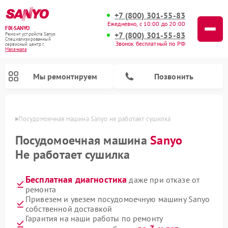
+7 (800) 301-55-83
Ежедневно, с 10:00 до 20:00
FIX-SANYO
+7 (800) 301-55-83
Ремонт устройств Sanyo
Специализированный
Звонок бесплатный по РФ
cервисный центр г.
Махачкала
Мы ремонтируем
Позвонить
чкале
Посудомоечная машина Sanyo не работает сушилка
Посудомоечная машина
Sanyo
Не работает сушилка
Ремонт микроволновых печей Sanyo
Ремонт стиральных машин Sanyo
Бесплатная диагностика
даже при отказе от
ремонта
Привезем и увезем посудомоечную машину Sanyo
собственной доставкой
Гарантия на наши работы по ремонту