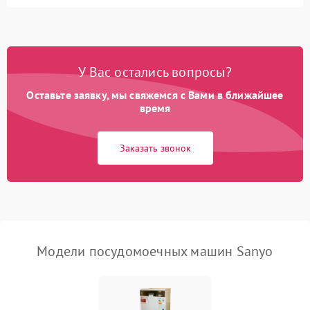
Не запускается цикл
1800 ₽
Подробнее →
стирки
Проблемы с набором
1800 ₽
Подробнее →
воды
У Вас остались вопросы?
Оставьте заявку, мы свяжемся с Вами в ближайшее
Не работает сушилка
2100 ₽
Подробнее →
время
Сбои в работе таймера
1700 ₽
Подробнее →
Заказать звонок
Проблемы с
2100 ₽
Подробнее →
циркуляционным насосом
Модели посудомоечных машин Sanyo