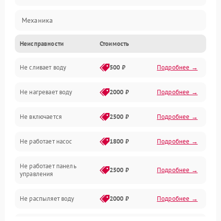
Механика
Неисправности
Стоимость
Управление
Не сливает воду
500 ₽
Подробнее →
Электропитание
Не нагревает воду
2000 ₽
Подробнее →
Датчики
Не включается
2500 ₽
Подробнее →
Нагрев
Не работает насос
1800 ₽
Подробнее →
Вода
Не работает панель
Гигиена
2500 ₽
Подробнее →
управления
Программное обеспечение
Не распыляет воду
2000 ₽
Подробнее →