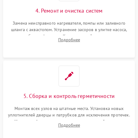
4. Ремонт и очистка систем
Замена неисправного нагревателя, помпы или заливного
шланга с аквастопом. Устранение засоров в улитке насоса,
патрубках и фильтрах. Компонентный ремонт платы
Подробнее
управления, восстановление поврежденной проводки.
5. Сборка и контроль герметичности
Монтаж всех узлов на штатные места. Установка новых
уплотнителей дверцы и патрубков для исключения протечек.
Надежная фиксация хомутов гидравлической системы,
Подробнее
сборка корпуса и установка датчика поплавка.