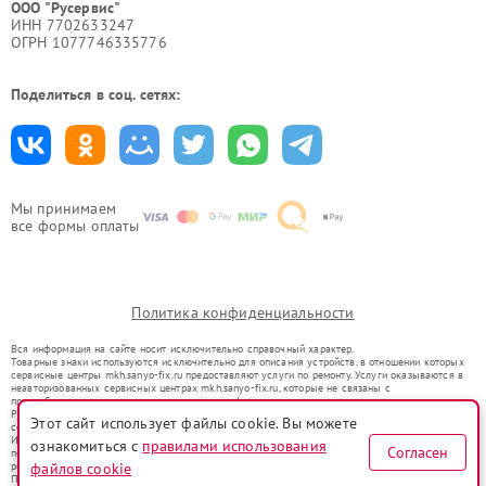
ООО "Русервис"
ИНН 7702633247
ОГРН 1077746335776
Поделиться в соц. сетях:
Мы принимаем
все формы оплаты
Политика конфиденциальности
Вся информация на сайте носит исключительно справочный характер.
Товарные знаки используются исключительно для описания устройств, в отношении которых
сервисные центры mkh.sanyo-fix.ru предоставляют услуги по ремонту. Услуги оказываются в
неавторизованных сервисных центрах mkh.sanyo-fix.ru, которые не связаны с
правообладателями товарных знаков или их официальными представителями.
Ремонт осуществляется для устройств, уже введенных в гражданский оборот в соответствии
Этот сайт использует файлы cookie. Вы можете
со статьей 1487 ГК РФ.
Использование товарных знаков не преследует цели индивидуализации услуг или введения
ознакомиться с
правилами использования
Согласен
потребителей в заблуждение, а служит для информирования о предоставляемых услугах по
ремонту техники указанных брендов.
файлов cookie
Представленная на сайте информация не является публичной офертой, определяемой