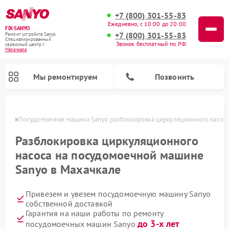
+7 (800) 301-55-83
Ежедневно, с 10:00 до 20:00
FIX-SANYO
+7 (800) 301-55-83
Ремонт устройств Sanyo
Специализированный
Звонок бесплатный по РФ
cервисный центр г.
Махачкала
Мы ремонтируем
Позвонить
чкале
Посудомоечная машина Sanyo разблокировка циркуляционного насос
Разблокировка циркуляционного
насоса на посудомоечной машине
Ремонт микроволновых печей Sanyo
Ремонт стиральных машин Sanyo
Sanyo в Махачкале
Привезем и увезем посудомоечную машину Sanyo
собственной доставкой
Гарантия на наши работы по ремонту
до 3-х лет
посудомоечных машин Sanyo