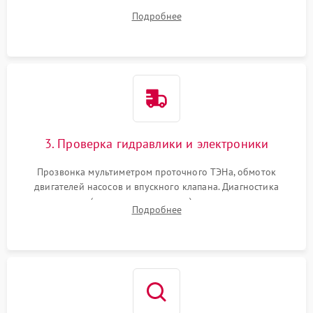
дверцы или нижнего поддона для прямого доступа к
Подробнее
циркуляционному насосу, ТЭНу и сливной помпе.
3. Проверка гидравлики и электроники
Прозвонка мультиметром проточного ТЭНа, обмоток
двигателей насосов и впускного клапана. Диагностика
прессостата (датчика уровня воды), датчика мутности,
Подробнее
концевика дверцы и электронного модуля управления.