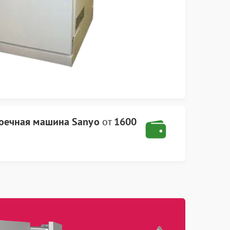
оечная машина Sanyo
от
1600