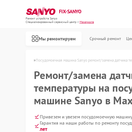
FIX-SANYO
Ремонт устройств Sanyo
Специализированный cервисный центр г.
Махачкала
Мы ремонтируем
Срочный ремонт
Це
 Sanyo в Махачкале
Посудомоечная машина Sanyo ремонт/замена датчика т
Ремонт/замена датч
температуры на пос
Ремонт микроволновых печей Sanyo
Ремонт стиральных машин Sanyo
машине Sanyo в Ма
Привезем и увезем посудомоечную машину
Гарантия на наши работы по ремонту пос
лет