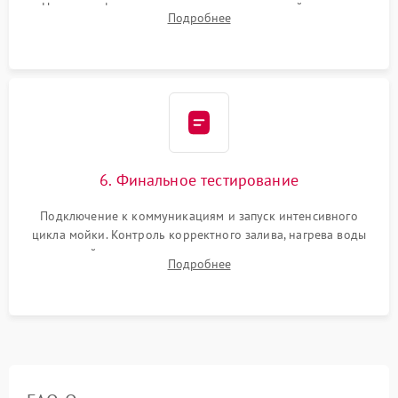
Надежная фиксация хомутов гидравлической системы,
Подробнее
сборка корпуса и установка датчика поплавка.
6. Финальное тестирование
Подключение к коммуникациям и запуск интенсивного
цикла мойки. Контроль корректного залива, нагрева воды
до нужной температуры, отсутствия посторонних шумов,
Подробнее
штатного слива и абсолютной сухости в поддоне.