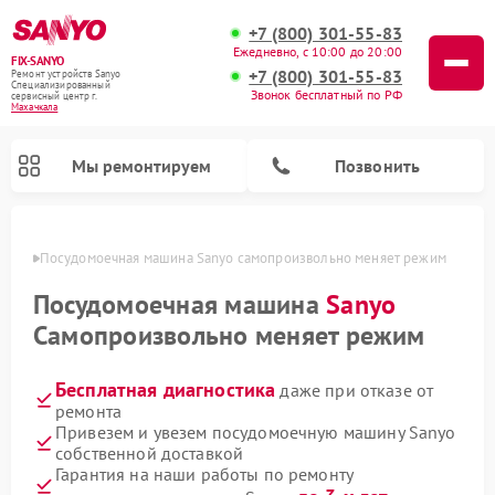
+7 (800) 301-55-83
Ежедневно, с 10:00 до 20:00
FIX-SANYO
+7 (800) 301-55-83
Ремонт устройств Sanyo
Специализированный
Звонок бесплатный по РФ
cервисный центр г.
Махачкала
Мы ремонтируем
Позвонить
чкале
Посудомоечная машина Sanyo самопроизвольно меняет режим
Посудомоечная машина
Sanyo
Самопроизвольно меняет режим
Ремонт микроволновых печей Sanyo
Ремонт стиральных машин Sanyo
Бесплатная диагностика
даже при отказе от
ремонта
Привезем и увезем посудомоечную машину Sanyo
собственной доставкой
Гарантия на наши работы по ремонту