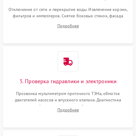
Отключение от сети и перекрытие воды. Извлечение корзин,
фильтров и импеллеров. Снятие боковых стенок, фасада
дверцы или нижнего поддона для прямого доступа к
Подробнее
циркуляционному насосу, ТЭНу и сливной помпе.
3. Проверка гидравлики и электроники
Прозвонка мультиметром проточного ТЭНа, обмоток
двигателей насосов и впускного клапана. Диагностика
прессостата (датчика уровня воды), датчика мутности,
Подробнее
концевика дверцы и электронного модуля управления.