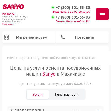
+7 (800) 301-55-83
Ежедневно, с 10:00 до 20:00
FIX-SANYO
+7 (800) 301-55-83
Ремонт устройств Sanyo
Специализированный
Звонок бесплатный по РФ
cервисный центр г.
Махачкала
Мы ремонтируем
Позвонить
Цены
Цены на ремонт посудомоечной машины Sanyo в Махачкале
Цены на услуги ремонта посудомоечных
машин
Sanyo
в Махачкале
Ремонт микроволновых печей Sanyo
Ремонт стиральных машин Sanyo
Цены актуальны на текущую дату 08.08.2026
Услуги
Неисправности
Ремонт платы управления