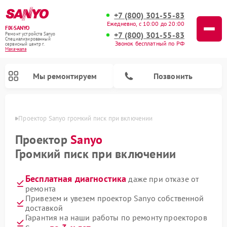
+7 (800) 301-55-83
Ежедневно, с 10:00 до 20:00
FIX-SANYO
+7 (800) 301-55-83
Ремонт устройств Sanyo
Специализированный
Звонок бесплатный по РФ
cервисный центр г.
Махачкала
Мы ремонтируем
Позвонить
чкале
Проектор Sanyo громкий писк при включении
Проектор
Sanyo
Громкий писк при включении
Ремонт микроволновых печей Sanyo
Ремонт стиральных машин Sanyo
Ремонт посудомоечных машин Sanyo
Бесплатная диагностика
даже при отказе от
ремонта
Привезем и увезем проектор Sanyo собственной
доставкой
Гарантия на наши работы по ремонту проекторов