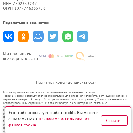
ИНН 7702633247
ОГРН 1077746335776
Поделиться в соц. сетях:
Мы принимаем
все формы оплаты
Политика конфиденциальности
Вся информация на сайте носит исключительно справочный характер.
Товарные знаки используются исключительно для описания устройств, в отношении которых
сервисные центры mkh.sanyo-fix.ru предоставляют услуги по ремонту. Услуги оказываются в
неавторизованных сервисных центрах mkh.sanyo-fix.ru, которые не связаны с
правообладателями товарных знаков или их официальными представителями.
Ремонт осуществляется для устройств, уже введенных в гражданский оборот в соответствии
Этот сайт использует файлы cookie. Вы можете
со статьей 1487 ГК РФ.
Использование товарных знаков не преследует цели индивидуализации услуг или введения
ознакомиться с
правилами использования
Согласен
потребителей в заблуждение, а служит для информирования о предоставляемых услугах по
ремонту техники указанных брендов.
файлов cookie
Представленная на сайте информация не является публичной офертой, определяемой
положениями Статьи 437(2) Гражданского кодекса РФ