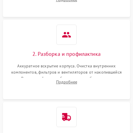
системы охлаждения по уровню шума вентиляторов.
2. Разборка и профилактика
Аккуратное вскрытие корпуса. Очистка внутренних
компонентов, фильтров и вентиляторов от накопившейся
пыли. Визуальный осмотр блока питания, балласта лампы и
Подробнее
материнской платы на наличие прогаров или вздутых
элементов.