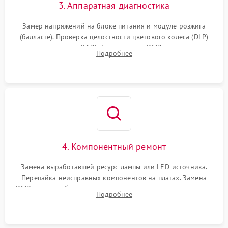
3. Аппаратная диагностика
Замер напряжений на блоке питания и модуле розжига
(балласте). Проверка целостности цветового колеса (DLP)
или поляризаторов (LCD). Тестирование DMD-чипа, датчиков
Подробнее
температуры и оптопар с помощью мультиметра и
осциллографа.
4. Компонентный ремонт
Замена выработавшей ресурс лампы или LED-источника.
Перепайка неисправных компонентов на платах. Замена
DMD-чипа при битых пикселях, установка нового цветового
Подробнее
колеса или восстановление сгоревших поляризационных
пленок.