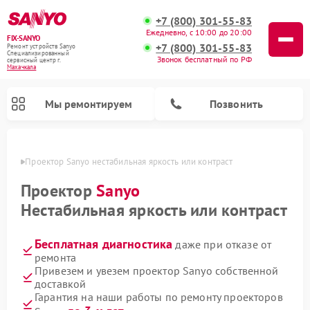
+7 (800) 301-55-83
Ежедневно, с 10:00 до 20:00
FIX-SANYO
+7 (800) 301-55-83
Ремонт устройств Sanyo
Специализированный
Звонок бесплатный по РФ
cервисный центр г.
Махачкала
Мы ремонтируем
Позвонить
чкале
Проектор Sanyo нестабильная яркость или контраст
Проектор
Sanyo
Нестабильная яркость или контраст
Ремонт микроволновых печей Sanyo
Ремонт стиральных машин Sanyo
Ремонт посудомоечных машин Sanyo
Бесплатная диагностика
даже при отказе от
ремонта
Привезем и увезем проектор Sanyo собственной
доставкой
Гарантия на наши работы по ремонту проекторов