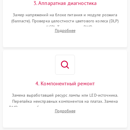
3. Аппаратная диагностика
Замер напряжений на блоке питания и модуле розжига
(балласте). Проверка целостности цветового колеса (DLP)
или поляризаторов (LCD). Тестирование DMD-чипа, датчиков
Подробнее
температуры и оптопар с помощью мультиметра и
осциллографа.
4. Компонентный ремонт
Замена выработавшей ресурс лампы или LED-источника.
Перепайка неисправных компонентов на платах. Замена
DMD-чипа при битых пикселях, установка нового цветового
Подробнее
колеса или восстановление сгоревших поляризационных
пленок.