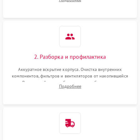
системы охлаждения по уровню шума вентиляторов.
2. Разборка и профилактика
Аккуратное вскрытие корпуса. Очистка внутренних
компонентов, фильтров и вентиляторов от накопившейся
пыли. Визуальный осмотр блока питания, балласта лампы и
Подробнее
материнской платы на наличие прогаров или вздутых
элементов.