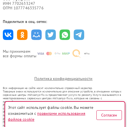
ИНН 7702633247
ОГРН 1077746335776
Поделиться в соц. сетях:
Мы принимаем
все формы оплаты
Политика конфиденциальности
Вся информация на сайте носит исключительно справочный характер.
Товарные знаки используются исключительно для описания устройств, в отношении которых
сервисные центры mkh.sanyo-fix.ru предоставляют услуги по ремонту. Услуги оказываются в
неавторизованных сервисных центрах mkh.sanyo-fix.ru, которые не связаны с
правообладателями товарных знаков или их официальными представителями.
Ремонт осуществляется для устройств, уже введенных в гражданский оборот в соответствии
Этот сайт использует файлы cookie. Вы можете
со статьей 1487 ГК РФ.
Использование товарных знаков не преследует цели индивидуализации услуг или введения
ознакомиться с
правилами использования
Согласен
потребителей в заблуждение, а служит для информирования о предоставляемых услугах по
ремонту техники указанных брендов.
файлов cookie
Представленная на сайте информация не является публичной офертой, определяемой
положениями Статьи 437(2) Гражданского кодекса РФ