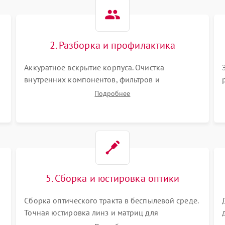
Не работает автоматическая
80 мин
1 год
коррекция трапеции (Keystone)
2. Разборка и профилактика
Проблемы с масштабированием
80 мин
1 год
изображения
Аккуратное вскрытие корпуса. Очистка
внутренних компонентов, фильтров и
вентиляторов от накопившейся пыли.
Подробнее
Визуальный осмотр блока питания, балласта
лампы и материнской платы на наличие
прогаров или вздутых элементов.
5. Сборка и юстировка оптики
Сборка оптического тракта в беспылевой среде.
Точная юстировка линз и матриц для
правильного сведения цветов и устранения