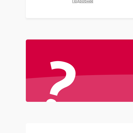
Подробнее
битых пикселях, установка нового цветового
колеса или восстановление сгоревших
поляризационных пленок.
?