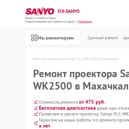
FIX-SANYO
Ремонт устройств Sanyo
Специализированный cервисный центр г.
Махачкала
Мы ремонтируем
Срочный ремонт
Це
в Sanyo в Махачкале
Ремонт проектора Sanyo PLC-WK2500 в Махачкале
Ремонт проектора S
WK2500 в Махачкал
Ремонт микроволновых печей Sanyo
Ремонт посудомоечных машин Sanyo
Ремонт стиральных машин Sanyo
от 475 руб.
Стоимость ремонта
Бесплатная диагностика
даже при отказ
Привезем и увезем проектор Sanyo PLC-W
Гарантия на наши работы по ремонту про
х лет