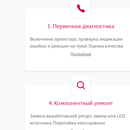
1. Первичная диагностика
Включение проектора, проверка индикации
ошибок и реакции на пульт. Оценка качества
проекции, яркости лампы, наличия артефактов
Подробнее
(точки, пятна). Проверка работы системы
охлаждения по уровню шума вентиляторов.
4. Компонентный ремонт
Замена выработавшей ресурс лампы или LED-
источника. Перепайка неисправных
компонентов на платах. Замена DMD-чипа при