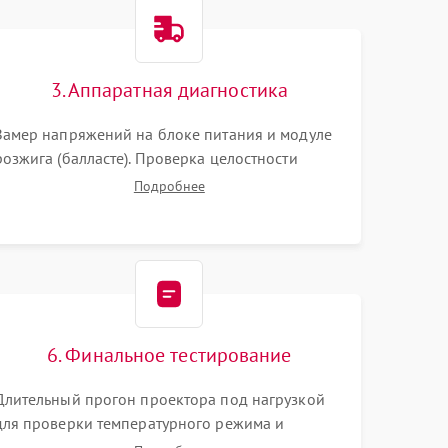
3000 ₽
Подробнее →
3. Аппаратная диагностика
3500 ₽
Подробнее →
Замер напряжений на блоке питания и модуле
розжига (балласте). Проверка целостности
цветового колеса (DLP) или поляризаторов (LCD).
Подробнее
Тестирование DMD-чипа, датчиков температуры
и оптопар с помощью мультиметра и
осциллографа.
6. Финальное тестирование
Длительный прогон проектора под нагрузкой
для проверки температурного режима и
отсутствия перегрева. Оценка фокуса,