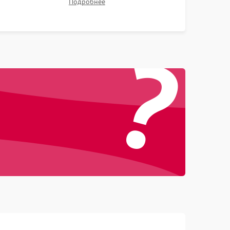
Подробнее
контрастности и цветопередачи на тестовых
таблицах. Проверка работы всех видеовходов и
?
кнопок управления.