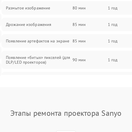
Размытое изображение
80 мин
1 год
Дрожание изображения
85 мин
1 год
Появление артефактов на экране
85 мин
1 год
Появление «битых» пикселей (для
90 мин
1 год
DLP/LED проекторов)
Залипание изображения (image
85 мин
1 год
retention)
Нестабильная яркость или
80 мин
1 год
контраст
Этапы ремонта проектора Sanyo
Неравномерная подсветка экрана
85 мин
1 год