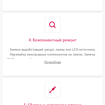
осциллографа.
4. Компонентный ремонт
Замена выработавшей ресурс лампы или LED-источника.
Перепайка неисправных компонентов на платах. Замена
DMD-чипа при битых пикселях, установка нового цветового
Подробнее
колеса или восстановление сгоревших поляризационных
пленок.
5. Сборка и юстировка оптики