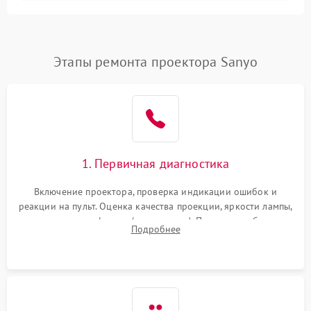
Залипание изображения
4500 ₽
Подробнее →
(image retention)
Нестабильная яркость или
Этапы ремонта проектора Sanyo
4000 ₽
Подробнее →
контраст
Неравномерная подсветка
4500 ₽
Подробнее →
экрана
Не работает
автоматическая коррекция
3000 ₽
Подробнее →
1. Первичная диагностика
трапеции (Keystone)
Включение проектора, проверка индикации ошибок и
Проблемы с
реакции на пульт. Оценка качества проекции, яркости лампы,
масштабированием
3500 ₽
Подробнее →
наличия артефактов (точки, пятна). Проверка работы
изображения
Подробнее
системы охлаждения по уровню шума вентиляторов.