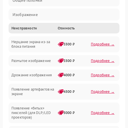
Общие поломки
Изображение
Неисправности
Стоимость
Лампа подсветки
Мерцание экрана из-за
Неисправность управления и интерфейсов
3500 ₽
Подробнее →
блока питания
Прочие неисправности
Размытое изображение
3500 ₽
Подробнее →
Режим работы
Дрожание изображения
4000 ₽
Подробнее →
Неисправность звука
Появление артефактов на
4500 ₽
Подробнее →
экране
Появление «битых»
пикселей (для DLP/LED
5000 ₽
Подробнее →
проекторов)