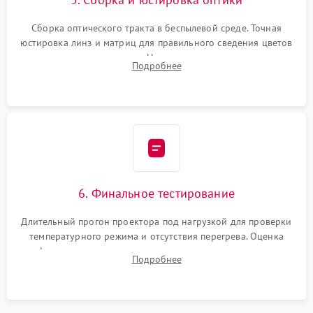
Сборка оптического тракта в беспылевой среде. Точная
юстировка линз и матриц для правильного сведения цветов
и устранения размытия. Надежное подключение всех
Подробнее
шлейфов, установка датчиков и закрытие корпуса
устройства.
6. Финальное тестирование
Длительный прогон проектора под нагрузкой для проверки
температурного режима и отсутствия перегрева. Оценка
фокуса, контрастности и цветопередачи на тестовых
Подробнее
таблицах. Проверка работы всех видеовходов и кнопок
управления.