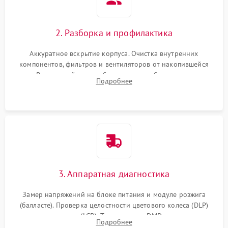
2. Разборка и профилактика
Аккуратное вскрытие корпуса. Очистка внутренних
компонентов, фильтров и вентиляторов от накопившейся
пыли. Визуальный осмотр блока питания, балласта лампы и
Подробнее
материнской платы на наличие прогаров или вздутых
элементов.
3. Аппаратная диагностика
Замер напряжений на блоке питания и модуле розжига
(балласте). Проверка целостности цветового колеса (DLP)
или поляризаторов (LCD). Тестирование DMD-чипа, датчиков
Подробнее
температуры и оптопар с помощью мультиметра и