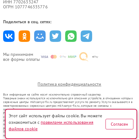
ИНН 7702633247
ОГРН 1077746335776
Поделиться в соц. сетях:
Мы принимаем
все формы оплаты
Политика конфиденциальности
Вся информация на сайте носит исключительно справочный характер.
Товарные знаки используются исключительно для описания устройств, в отношении которых
сервисные центры mkh.sanyo-fix.ru предоставляют услуги по ремонту. Услуги оказываются в
неавторизованных сервисных центрах mkh.sanyo-fix.ru, которые не связаны с
правообладателями товарных знаков или их официальными представителями.
Ремонт осуществляется для устройств, уже введенных в гражданский оборот в соответствии
Этот сайт использует файлы cookie. Вы можете
со статьей 1487 ГК РФ.
Использование товарных знаков не преследует цели индивидуализации услуг или введения
ознакомиться с
правилами использования
Согласен
потребителей в заблуждение, а служит для информирования о предоставляемых услугах по
ремонту техники указанных брендов.
файлов cookie
Представленная на сайте информация не является публичной офертой, определяемой
положениями Статьи 437(2) Гражданского кодекса РФ