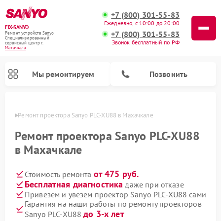
+7 (800) 301-55-83
Ежедневно, с 10:00 до 20:00
FIX-SANYO
+7 (800) 301-55-83
Ремонт устройств Sanyo
Специализированный
Звонок бесплатный по РФ
cервисный центр г.
Махачкала
Мы ремонтируем
Позвонить
чкале
Ремонт проектора Sanyo PLC-XU88 в Махачкале
Ремонт проектора Sanyo PLC-XU88
в Махачкале
Ремонт микроволновых печей Sanyo
Ремонт стиральных машин Sanyo
Ремонт посудомоечных машин Sanyo
от 475 руб.
Стоимость ремонта
Бесплатная диагностика
даже при отказе
Привезем и увезем проектор Sanyo PLC-XU88 сами
Гарантия на наши работы по ремонту проекторов
до 3-х лет
Sanyo PLC-XU88