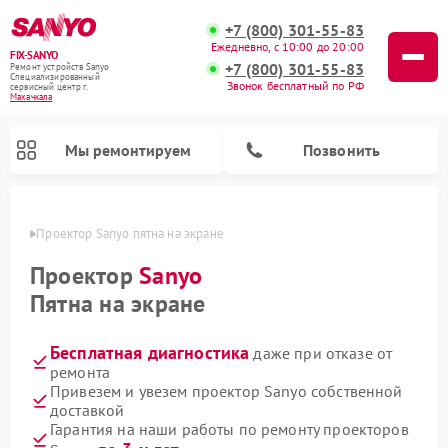
+7 (800) 301-55-83
Ежедневно, с 10:00 до 20:00
FIX-SANYO
+7 (800) 301-55-83
Ремонт устройств Sanyo
Специализированный
Звонок бесплатный по РФ
cервисный центр г.
Махачкала
Мы ремонтируем
Позвонить
чкале
Проектор Sanyo пятна на экране
Проектор
Sanyo
Пятна на экране
Ремонт микроволновых печей Sanyo
Ремонт стиральных машин Sanyo
Ремонт посудомоечных машин Sanyo
Бесплатная диагностика
даже при отказе от
ремонта
Привезем и увезем проектор Sanyo собственной
доставкой
Гарантия на наши работы по ремонту проекторов