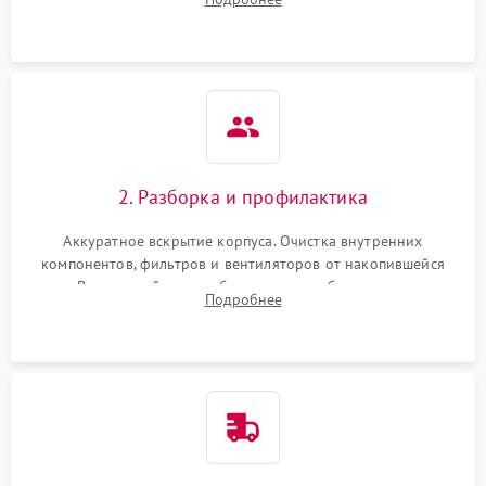
системы охлаждения по уровню шума вентиляторов.
2. Разборка и профилактика
Аккуратное вскрытие корпуса. Очистка внутренних
компонентов, фильтров и вентиляторов от накопившейся
пыли. Визуальный осмотр блока питания, балласта лампы и
Подробнее
материнской платы на наличие прогаров или вздутых
элементов.