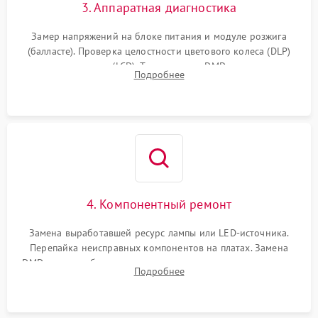
3. Аппаратная диагностика
Замер напряжений на блоке питания и модуле розжига
(балласте). Проверка целостности цветового колеса (DLP)
или поляризаторов (LCD). Тестирование DMD-чипа, датчиков
Подробнее
температуры и оптопар с помощью мультиметра и
осциллографа.
4. Компонентный ремонт
Замена выработавшей ресурс лампы или LED-источника.
Перепайка неисправных компонентов на платах. Замена
DMD-чипа при битых пикселях, установка нового цветового
Подробнее
колеса или восстановление сгоревших поляризационных
пленок.