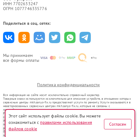
ИНН 7702633247
ОГРН 1077746335776
Поделиться в соц. сетях:
Мы принимаем
все формы оплаты
Политика конфиденциальности
Вся информация на сайте носит исключительно справочный характер.
Товарные знаки используются исключительно для описания устройств, в отношении которых
сервисные центры mkh.sanyo-fix.ru предоставляют услуги по ремонту. Услуги оказываются в
неавторизованных сервисных центрах mkh.sanyo-fix.ru, которые не связаны с
правообладателями товарных знаков или их официальными представителями.
Ремонт осуществляется для устройств, уже введенных в гражданский оборот в соответствии
Этот сайт использует файлы cookie. Вы можете
со статьей 1487 ГК РФ.
Использование товарных знаков не преследует цели индивидуализации услуг или введения
ознакомиться с
правилами использования
Согласен
потребителей в заблуждение, а служит для информирования о предоставляемых услугах по
ремонту техники указанных брендов.
файлов cookie
Представленная на сайте информация не является публичной офертой, определяемой
положениями Статьи 437(2) Гражданского кодекса РФ