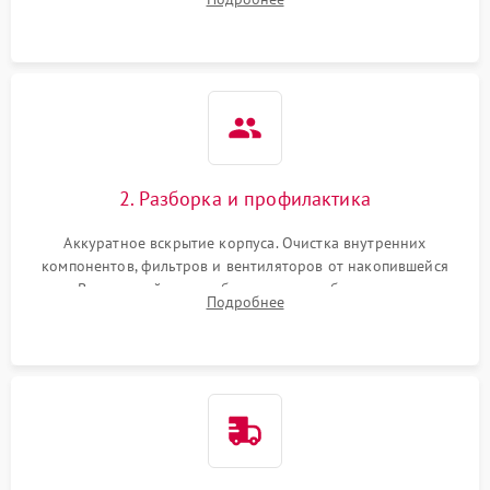
системы охлаждения по уровню шума вентиляторов.
2. Разборка и профилактика
Аккуратное вскрытие корпуса. Очистка внутренних
компонентов, фильтров и вентиляторов от накопившейся
пыли. Визуальный осмотр блока питания, балласта лампы и
Подробнее
материнской платы на наличие прогаров или вздутых
элементов.