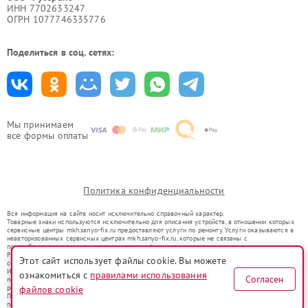
ИНН 7702633247
ОГРН 1077746335776
Поделиться в соц. сетях:
Мы принимаем
все формы оплаты
Политика конфиденциальности
Вся информация на сайте носит исключительно справочный характер.
Товарные знаки используются исключительно для описания устройств, в отношении которых
сервисные центры mkh.sanyo-fix.ru предоставляют услуги по ремонту. Услуги оказываются в
неавторизованных сервисных центрах mkh.sanyo-fix.ru, которые не связаны с
правообладателями товарных знаков или их официальными представителями.
Ремонт осуществляется для устройств, уже введенных в гражданский оборот в соответствии
Этот сайт использует файлы cookie. Вы можете
со статьей 1487 ГК РФ.
Использование товарных знаков не преследует цели индивидуализации услуг или введения
ознакомиться с
правилами использования
Согласен
потребителей в заблуждение, а служит для информирования о предоставляемых услугах по
ремонту техники указанных брендов.
файлов cookie
Представленная на сайте информация не является публичной офертой, определяемой
положениями Статьи 437(2) Гражданского кодекса РФ