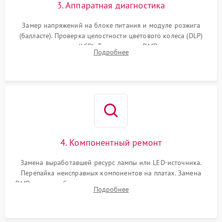
3. Аппаратная диагностика
Замер напряжений на блоке питания и модуле розжига
(балласте). Проверка целостности цветового колеса (DLP)
или поляризаторов (LCD). Тестирование DMD-чипа, датчиков
Подробнее
температуры и оптопар с помощью мультиметра и
осциллографа.
4. Компонентный ремонт
Замена выработавшей ресурс лампы или LED-источника.
Перепайка неисправных компонентов на платах. Замена
DMD-чипа при битых пикселях, установка нового цветового
Подробнее
колеса или восстановление сгоревших поляризационных
пленок.