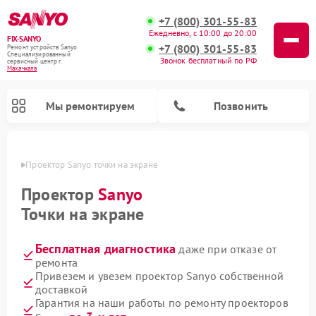
+7 (800) 301-55-83
Ежедневно, с 10:00 до 20:00
FIX-SANYO
+7 (800) 301-55-83
Ремонт устройств Sanyo
Специализированный
Звонок бесплатный по РФ
cервисный центр г.
Махачкала
Мы ремонтируем
Позвонить
чкале
Проектор Sanyo точки на экране
Проектор
Sanyo
Точки на экране
Ремонт микроволновых печей Sanyo
Ремонт стиральных машин Sanyo
Ремонт посудомоечных машин Sanyo
Бесплатная диагностика
даже при отказе от
ремонта
Привезем и увезем проектор Sanyo собственной
доставкой
Гарантия на наши работы по ремонту проекторов