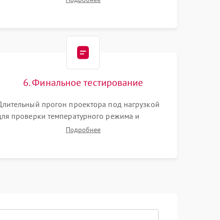
Тестирование DMD-чипа, датчиков температуры
и оптопар с помощью мультиметра и
осциллографа.
6. Финальное тестирование
Длительный прогон проектора под нагрузкой
для проверки температурного режима и
отсутствия перегрева. Оценка фокуса,
Подробнее
контрастности и цветопередачи на тестовых
таблицах. Проверка работы всех видеовходов и
кнопок управления.