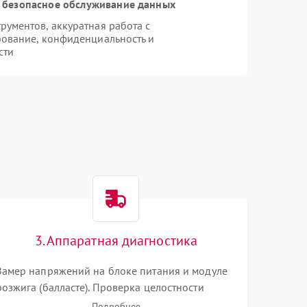
 безопасное обслуживание данных
ументов, аккуратная работа с
ование, конфиденциальность и
сти
3. Аппаратная диагностика
Замер напряжений на блоке питания и модуле
розжига (балласте). Проверка целостности
цветового колеса (DLP) или поляризаторов (LCD).
Подробнее