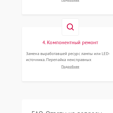
(точки, пятна). Проверка работы системы
охлаждения по уровню шума вентиляторов.
4. Компонентный ремонт
Замена выработавшей ресурс лампы или LED-
источника. Перепайка неисправных
компонентов на платах. Замена DMD-чипа при
Подробнее
битых пикселях, установка нового цветового
колеса или восстановление сгоревших
поляризационных пленок.