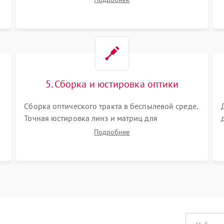
Визуальный осмотр блока питания, балласта
лампы и материнской платы на наличие
прогаров или вздутых элементов.
5. Сборка и юстировка оптики
Сборка оптического тракта в беспылевой среде.
Точная юстировка линз и матриц для
правильного сведения цветов и устранения
Подробнее
размытия. Надежное подключение всех
шлейфов, установка датчиков и закрытие
корпуса устройства.