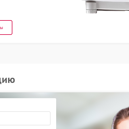
ны
цию