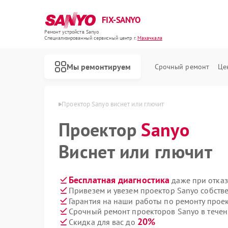
FIX-SANYO
Ремонт устройств Sanyo
Специализированный cервисный центр г.
Махачкала
Мы ремонтируем
Срочный ремонт
Це
в Sanyo в Махачкале
Проектор Sanyo виснет или глючит
Проектор
Sanyo
Виснет или глючит
Ремонт микроволновых печей Sanyo
Ремонт посудомоечных машин Sanyo
Ремонт стиральных машин Sanyo
Бесплатная диагностика
даже при отказ
Привезем и увезем проектор Sanyo собств
Гарантия на наши работы по ремонту прое
Срочный ремонт проекторов Sanyo в течен
20%
Скидка для вас до