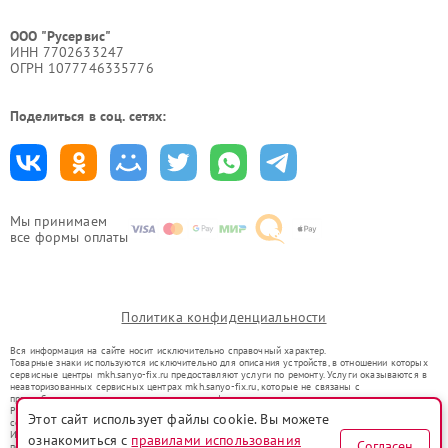
ООО "Русервис"
ИНН 7702633247
ОГРН 1077746335776
Поделиться в соц. сетях:
Мы принимаем
все формы оплаты
Политика конфиденциальности
Вся информация на сайте носит исключительно справочный характер.
Товарные знаки используются исключительно для описания устройств, в отношении которых
сервисные центры mkh.sanyo-fix.ru предоставляют услуги по ремонту. Услуги оказываются в
неавторизованных сервисных центрах mkh.sanyo-fix.ru, которые не связаны с
правообладателями товарных знаков или их официальными представителями.
Ремонт осуществляется для устройств, уже введенных в гражданский оборот в соответствии
Этот сайт использует файлы cookie. Вы можете
со статьей 1487 ГК РФ.
Использование товарных знаков не преследует цели индивидуализации услуг или введения
ознакомиться с
правилами использования
Согласен
потребителей в заблуждение, а служит для информирования о предоставляемых услугах по