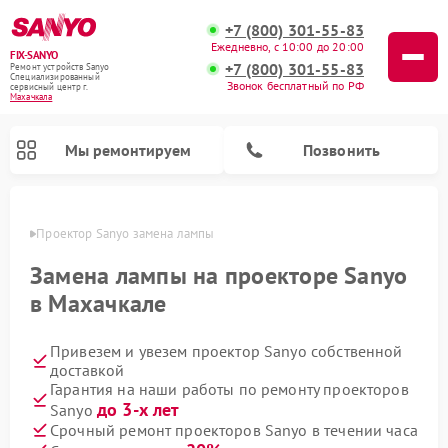
+7 (800) 301-55-83
Ежедневно, с 10:00 до 20:00
FIX-SANYO
+7 (800) 301-55-83
Ремонт устройств Sanyo
Специализированный
Звонок бесплатный по РФ
cервисный центр г.
Махачкала
Мы ремонтируем
Позвонить
чкале
Проектор Sanyo замена лампы
Замена лампы на проекторе Sanyo
в Махачкале
Ремонт микроволновых печей Sanyo
Ремонт стиральных машин Sanyo
Ремонт посудомоечных машин Sanyo
Привезем и увезем проектор Sanyo собственной
доставкой
Гарантия на наши работы по ремонту проекторов
до 3-х лет
Sanyo
Срочный ремонт проекторов Sanyo в течении часа