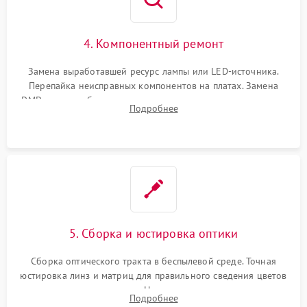
4. Компонентный ремонт
Замена выработавшей ресурс лампы или LED-источника.
Перепайка неисправных компонентов на платах. Замена
DMD-чипа при битых пикселях, установка нового цветового
Подробнее
колеса или восстановление сгоревших поляризационных
пленок.
5. Сборка и юстировка оптики
Сборка оптического тракта в беспылевой среде. Точная
юстировка линз и матриц для правильного сведения цветов
и устранения размытия. Надежное подключение всех
Подробнее
шлейфов, установка датчиков и закрытие корпуса