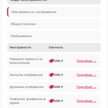
Неисправность изображения
Общие поломки
Изображение
Неисправности
Стоимость
Лампа подсветки
Мерцание экрана из-за
Неисправность управления и интерфейсов
3500 ₽
Подробнее →
блока питания
Прочие неисправности
Размытое изображение
3500 ₽
Подробнее →
Режим работы
Дрожание изображения
4000 ₽
Подробнее →
Неисправность звука
Появление артефактов на
4500 ₽
Подробнее →
экране