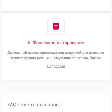
устройства.
6. Финальное тестирование
Длительный прогон проектора под нагрузкой для проверки
температурного режима и отсутствия перегрева. Оценка
фокуса, контрастности и цветопередачи на тестовых
Подробнее
таблицах. Проверка работы всех видеовходов и кнопок
управления.
FAQ. Ответы на вопросы