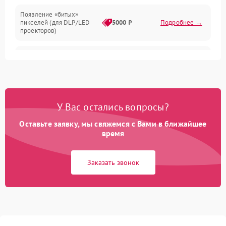
Появление «битых»
пикселей (для DLP/LED
5000 ₽
Подробнее →
проекторов)
Залипание изображения
4500 ₽
Подробнее →
(image retention)
Нестабильная яркость или
4000 ₽
Подробнее →
контраст
У Вас остались вопросы?
Неравномерная подсветка
Оставьте заявку, мы свяжемся с Вами в ближайшее
4500 ₽
Подробнее →
экрана
время
Не работает
Заказать звонок
автоматическая коррекция
3000 ₽
Подробнее →
трапеции (Keystone)
Проблемы с
масштабированием
3500 ₽
Подробнее →
изображения