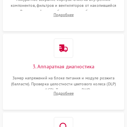
компонентов, фильтров и вентиляторов от накопившейся
пыли. Визуальный осмотр блока питания, балласта лампы и
Подробнее
материнской платы на наличие прогаров или вздутых
элементов.
3. Аппаратная диагностика
Замер напряжений на блоке питания и модуле розжига
(балласте). Проверка целостности цветового колеса (DLP)
или поляризаторов (LCD). Тестирование DMD-чипа, датчиков
Подробнее
температуры и оптопар с помощью мультиметра и
осциллографа.