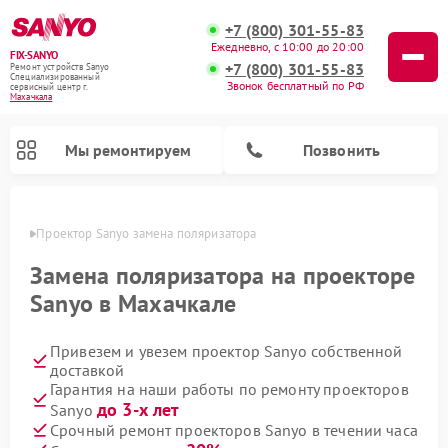
+7 (800) 301-55-83
Ежедневно, с 10:00 до 20:00
FIX-SANYO
+7 (800) 301-55-83
Ремонт устройств Sanyo
Специализированный
Звонок бесплатный по РФ
cервисный центр г.
Махачкала
Мы ремонтируем
Позвонить
чкале
Проектор Sanyo замена поляризатора
Замена поляризатора на проекторе
Sanyo в Махачкале
Ремонт микроволновых печей Sanyo
Ремонт стиральных машин Sanyo
Ремонт посудомоечных машин Sanyo
Привезем и увезем проектор Sanyo собственной
доставкой
Гарантия на наши работы по ремонту проекторов
до 3-х лет
Sanyo
Срочный ремонт проекторов Sanyo в течении часа