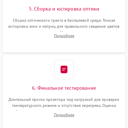
5. Сборка и юстировка оптики
Сборка оптического тракта в беспылевой среде. Точная
юстировка линз и матриц для правильного сведения цветов
и устранения размытия. Надежное подключение всех
Подробнее
шлейфов, установка датчиков и закрытие корпуса
устройства.
6. Финальное тестирование
Длительный прогон проектора под нагрузкой для проверки
температурного режима и отсутствия перегрева. Оценка
фокуса, контрастности и цветопередачи на тестовых
Подробнее
таблицах. Проверка работы всех видеовходов и кнопок
управления.