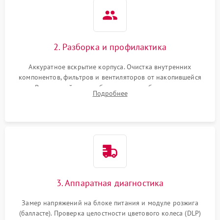
2. Разборка и профилактика
Аккуратное вскрытие корпуса. Очистка внутренних
компонентов, фильтров и вентиляторов от накопившейся
пыли. Визуальный осмотр блока питания, балласта лампы и
Подробнее
материнской платы на наличие прогаров или вздутых
элементов.
3. Аппаратная диагностика
Замер напряжений на блоке питания и модуле розжига
(балласте). Проверка целостности цветового колеса (DLP)