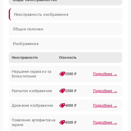
Неисправность изображения
Общие поломки
Изображение
Неисправности
Стоимость
Лампа подсветки
Мерцание экрана из-за
Неисправность управления и интерфейсов
3500 ₽
Подробнее →
блока питания
Прочие неисправности
Размытое изображение
3500 ₽
Подробнее →
Режим работы
Дрожание изображения
4000 ₽
Подробнее →
Неисправность звука
Появление артефактов на
4500 ₽
Подробнее →
экране