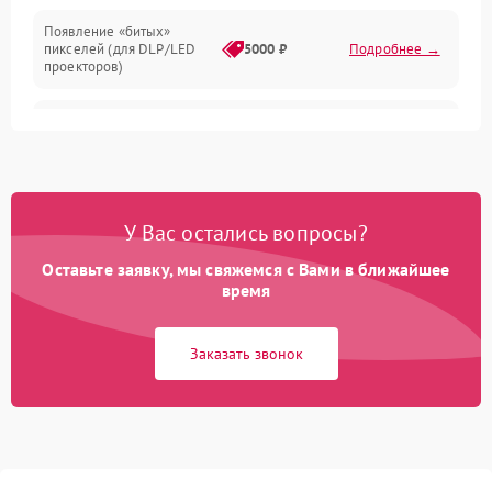
Появление «битых»
пикселей (для DLP/LED
5000 ₽
Подробнее →
проекторов)
Залипание изображения
4500 ₽
Подробнее →
(image retention)
Нестабильная яркость или
4000 ₽
Подробнее →
контраст
У Вас остались вопросы?
Неравномерная подсветка
Оставьте заявку, мы свяжемся с Вами в ближайшее
4500 ₽
Подробнее →
экрана
время
Не работает
Заказать звонок
автоматическая коррекция
3000 ₽
Подробнее →
трапеции (Keystone)
Проблемы с
масштабированием
3500 ₽
Подробнее →
изображения