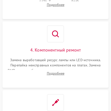
или поляризаторов (LCD). Тестирование DMD-чипа, датчиков
Подробнее
температуры и оптопар с помощью мультиметра и
осциллографа.
4. Компонентный ремонт
Замена выработавшей ресурс лампы или LED-источника.
Перепайка неисправных компонентов на платах. Замена
DMD-чипа при битых пикселях, установка нового цветового
Подробнее
колеса или восстановление сгоревших поляризационных
пленок.