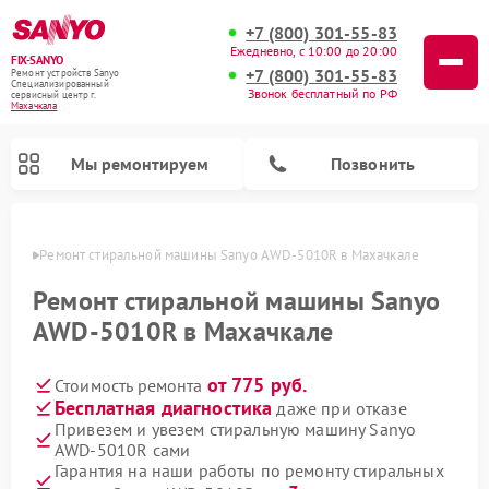
+7 (800) 301-55-83
Ежедневно, с 10:00 до 20:00
FIX-SANYO
+7 (800) 301-55-83
Ремонт устройств Sanyo
Специализированный
Звонок бесплатный по РФ
cервисный центр г.
Махачкала
Мы ремонтируем
Позвонить
чкале
Ремонт стиральной машины Sanyo AWD-5010R в Махачкале
Ремонт стиральной машины Sanyo
AWD-5010R в Махачкале
Ремонт микроволновых печей Sanyo
Ремонт посудомоечных машин Sanyo
от 775 руб.
Стоимость ремонта
Бесплатная диагностика
даже при отказе
Привезем и увезем стиральную машину Sanyo
AWD-5010R сами
Гарантия на наши работы по ремонту стиральных