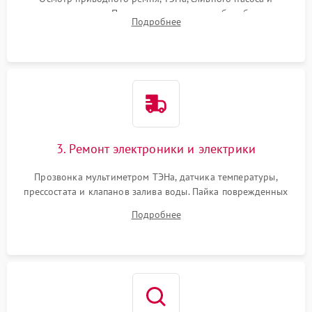
амортизаторов. Проверка подшипников барабана и
Подробнее
крестовины на износ, а манжеты люка на разрывы.
3. Ремонт электроники и электрики
Прозвонка мультиметром ТЭНа, датчика температуры,
прессостата и клапанов залива воды. Пайка поврежденных
дорожек или замена симисторов на плате управления.
Подробнее
Восстановление целостности проводки и контактов.