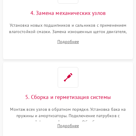
4. Замена механических узлов
Установка новых подшипников и сальников с применением
влагостойкой смазки. Замена изношенных щеток двигателя,
порванного ремня привода, неисправного сливного насоса
Подробнее
или поврежденной резиновой манжеты.
5. Сборка и герметизация системы
Монтаж всех узлов в обратном порядке. Установка бака на
пружины и амортизаторы. Подключение патрубков с
надежной фиксацией хомутами. Обработка стыков
Подробнее
герметиком для предотвращения возможных протечек воды.