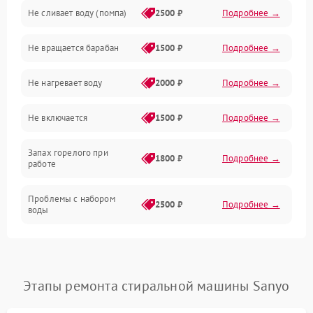
Не сливает воду (помпа)
2500 ₽
Подробнее →
Водоснабжение
Не вращается барабан
1500 ₽
Подробнее →
Слив
Не нагревает воду
2000 ₽
Подробнее →
Программное обеспечение
Не включается
1500 ₽
Подробнее →
Запах горелого при
1800 ₽
Подробнее →
работе
Проблемы с набором
2500 ₽
Подробнее →
воды
Замена ТЭНа
2200 ₽
Подробнее →
Замена платы управления
2200 ₽
Подробнее →
Этапы ремонта стиральной машины Sanyo