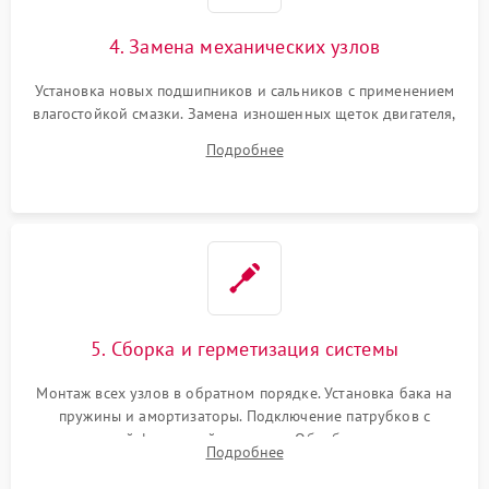
4. Замена механических узлов
Установка новых подшипников и сальников с применением
влагостойкой смазки. Замена изношенных щеток двигателя,
порванного ремня привода, неисправного сливного насоса
Подробнее
или поврежденной резиновой манжеты.
5. Сборка и герметизация системы
Монтаж всех узлов в обратном порядке. Установка бака на
пружины и амортизаторы. Подключение патрубков с
надежной фиксацией хомутами. Обработка стыков
Подробнее
герметиком для предотвращения возможных протечек воды.