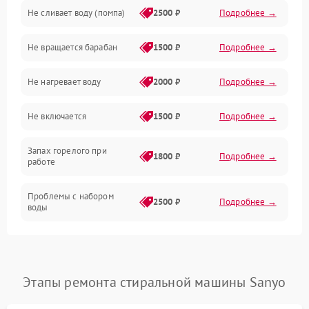
Не сливает воду (помпа)
2500 ₽
Подробнее →
Водоснабжение
Не вращается барабан
1500 ₽
Подробнее →
Слив
Не нагревает воду
2000 ₽
Подробнее →
Программное обеспечение
Не включается
1500 ₽
Подробнее →
Запах горелого при
1800 ₽
Подробнее →
работе
Проблемы с набором
2500 ₽
Подробнее →
воды
Замена ТЭНа
2200 ₽
Подробнее →
Замена платы управления
2200 ₽
Подробнее →
Этапы ремонта стиральной машины Sanyo