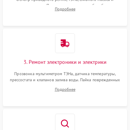
амортизаторов. Проверка подшипников барабана и
Подробнее
крестовины на износ, а манжеты люка на разрывы.
3. Ремонт электроники и электрики
Прозвонка мультиметром ТЭНа, датчика температуры,
прессостата и клапанов залива воды. Пайка поврежденных
дорожек или замена симисторов на плате управления.
Подробнее
Восстановление целостности проводки и контактов.