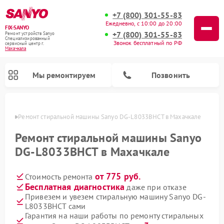
+7 (800) 301-55-83
Ежедневно, с 10:00 до 20:00
FIX-SANYO
+7 (800) 301-55-83
Ремонт устройств Sanyo
Специализированный
Звонок бесплатный по РФ
cервисный центр г.
Махачкала
Мы ремонтируем
Позвонить
чкале
Ремонт стиральной машины Sanyo DG-L8033BHCT в Махачкале
Ремонт стиральной машины Sanyo
DG-L8033BHCT в Махачкале
Ремонт микроволновых печей Sanyo
Ремонт посудомоечных машин Sanyo
от 775 руб.
Стоимость ремонта
Бесплатная диагностика
даже при отказе
Привезем и увезем стиральную машину Sanyo DG-
L8033BHCT сами
Гарантия на наши работы по ремонту стиральных