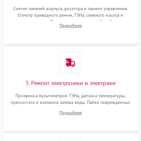
Снятие панелей корпуса, дозатора и панели управления.
Осмотр приводного ремня, ТЭНа, сливного насоса и
амортизаторов. Проверка подшипников барабана и
Подробнее
крестовины на износ, а манжеты люка на разрывы.
3. Ремонт электроники и электрики
Прозвонка мультиметром ТЭНа, датчика температуры,
прессостата и клапанов залива воды. Пайка поврежденных
дорожек или замена симисторов на плате управления.
Подробнее
Восстановление целостности проводки и контактов.