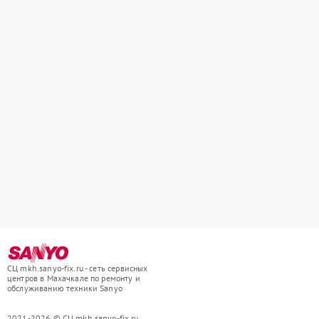
СЦ mkh.sanyo-fix.ru - сеть сервисных
центров в Махачкале по ремонту и
обслуживанию техники Sanyo
2021-2026 © СЦ mkh.sanyo-fix.ru