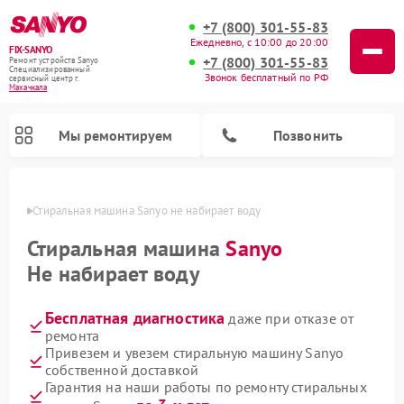
+7 (800) 301-55-83
Ежедневно, с 10:00 до 20:00
FIX-SANYO
+7 (800) 301-55-83
Ремонт устройств Sanyo
Специализированный
Звонок бесплатный по РФ
cервисный центр г.
Махачкала
Мы ремонтируем
Позвонить
чкале
Стиральная машина Sanyo не набирает воду
Стиральная машина
Sanyo
Не набирает воду
Ремонт микроволновых печей Sanyo
Ремонт посудомоечных машин Sanyo
Бесплатная диагностика
даже при отказе от
ремонта
Привезем и увезем стиральную машину Sanyo
собственной доставкой
Гарантия на наши работы по ремонту стиральных