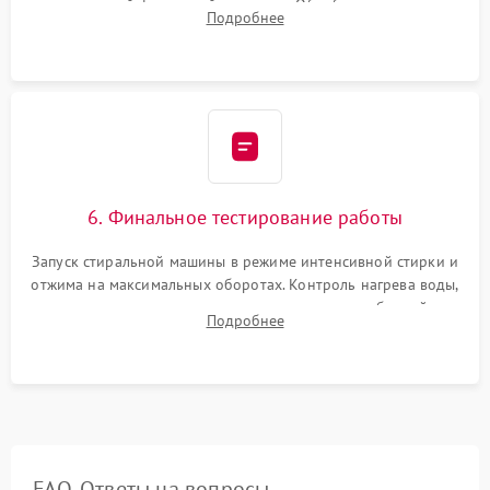
надежной фиксацией хомутами. Обработка стыков
Подробнее
герметиком для предотвращения возможных протечек воды.
6. Финальное тестирование работы
Запуск стиральной машины в режиме интенсивной стирки и
отжима на максимальных оборотах. Контроль нагрева воды,
корректности слива, отсутствия излишних вибраций,
Подробнее
посторонних стуков и протечек под корпусом.
FAQ. Ответы на вопросы