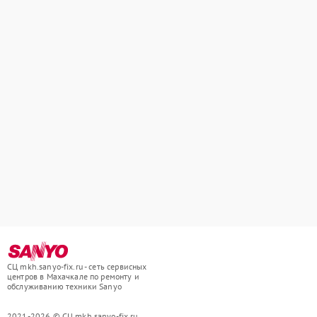
СЦ mkh.sanyo-fix.ru - сеть сервисных
центров в Махачкале по ремонту и
обслуживанию техники Sanyo
2021-2026 © СЦ mkh.sanyo-fix.ru