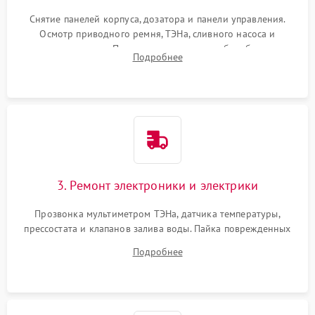
Снятие панелей корпуса, дозатора и панели управления.
Осмотр приводного ремня, ТЭНа, сливного насоса и
амортизаторов. Проверка подшипников барабана и
Подробнее
крестовины на износ, а манжеты люка на разрывы.
3. Ремонт электроники и электрики
Прозвонка мультиметром ТЭНа, датчика температуры,
прессостата и клапанов залива воды. Пайка поврежденных
дорожек или замена симисторов на плате управления.
Подробнее
Восстановление целостности проводки и контактов.