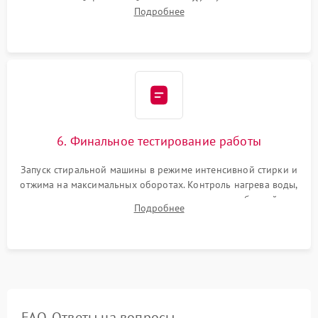
надежной фиксацией хомутами. Обработка стыков
Подробнее
герметиком для предотвращения возможных протечек воды.
6. Финальное тестирование работы
Запуск стиральной машины в режиме интенсивной стирки и
отжима на максимальных оборотах. Контроль нагрева воды,
корректности слива, отсутствия излишних вибраций,
Подробнее
посторонних стуков и протечек под корпусом.
FAQ. Ответы на вопросы