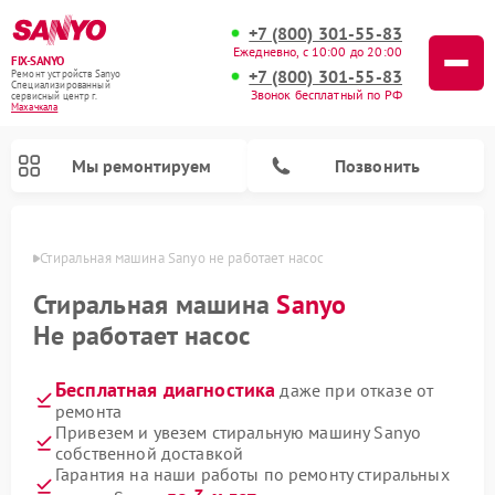
+7 (800) 301-55-83
Ежедневно, с 10:00 до 20:00
FIX-SANYO
+7 (800) 301-55-83
Ремонт устройств Sanyo
Специализированный
Звонок бесплатный по РФ
cервисный центр г.
Махачкала
Мы ремонтируем
Позвонить
чкале
Стиральная машина Sanyo не работает насос
Стиральная машина
Sanyo
Не работает насос
Ремонт микроволновых печей Sanyo
Ремонт посудомоечных машин Sanyo
Бесплатная диагностика
даже при отказе от
ремонта
Привезем и увезем стиральную машину Sanyo
собственной доставкой
Гарантия на наши работы по ремонту стиральных