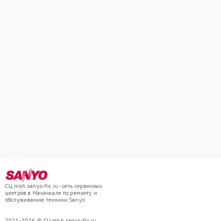
СЦ mkh.sanyo-fix.ru - сеть сервисных
центров в Махачкале по ремонту и
обслуживанию техники Sanyo
2021-2026 © СЦ mkh.sanyo-fix.ru