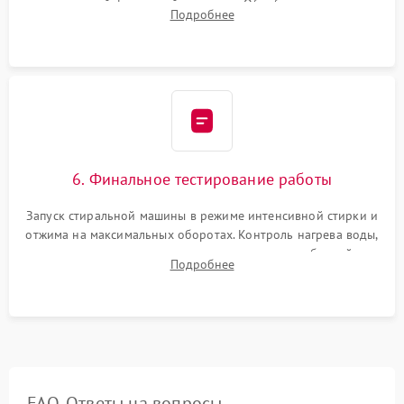
надежной фиксацией хомутами. Обработка стыков
Подробнее
герметиком для предотвращения возможных протечек воды.
6. Финальное тестирование работы
Запуск стиральной машины в режиме интенсивной стирки и
отжима на максимальных оборотах. Контроль нагрева воды,
корректности слива, отсутствия излишних вибраций,
Подробнее
посторонних стуков и протечек под корпусом.
FAQ. Ответы на вопросы