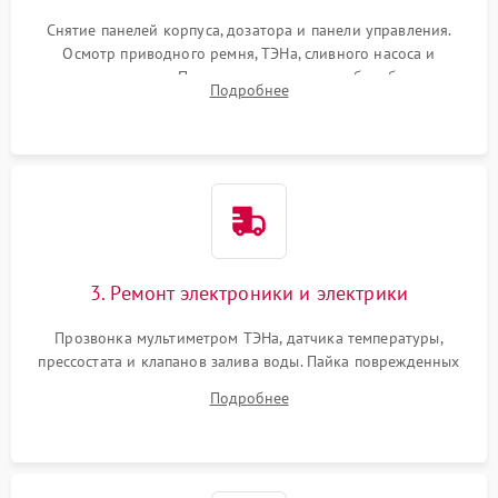
Снятие панелей корпуса, дозатора и панели управления.
Осмотр приводного ремня, ТЭНа, сливного насоса и
амортизаторов. Проверка подшипников барабана и
Подробнее
крестовины на износ, а манжеты люка на разрывы.
3. Ремонт электроники и электрики
Прозвонка мультиметром ТЭНа, датчика температуры,
прессостата и клапанов залива воды. Пайка поврежденных
дорожек или замена симисторов на плате управления.
Подробнее
Восстановление целостности проводки и контактов.