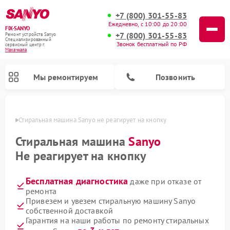
+7 (800) 301-55-83
Ежедневно, с 10:00 до 20:00
FIX-SANYO
+7 (800) 301-55-83
Ремонт устройств Sanyo
Специализированный
Звонок бесплатный по РФ
cервисный центр г.
Махачкала
Мы ремонтируем
Позвонить
чкале
Стиральная машина Sanyo не реагирует на кнопку
Стиральная машина
Sanyo
Не реагирует на кнопку
Ремонт микроволновых печей Sanyo
Ремонт посудомоечных машин Sanyo
Бесплатная диагностика
даже при отказе от
ремонта
Привезем и увезем стиральную машину Sanyo
собственной доставкой
Гарантия на наши работы по ремонту стиральных