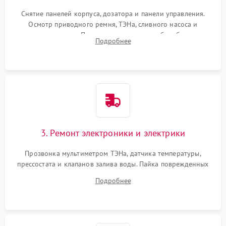
Снятие панелей корпуса, дозатора и панели управления.
Осмотр приводного ремня, ТЭНа, сливного насоса и
амортизаторов. Проверка подшипников барабана и
Подробнее
крестовины на износ, а манжеты люка на разрывы.
3. Ремонт электроники и электрики
Прозвонка мультиметром ТЭНа, датчика температуры,
прессостата и клапанов залива воды. Пайка поврежденных
дорожек или замена симисторов на плате управления.
Подробнее
Восстановление целостности проводки и контактов.