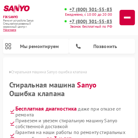
+7 (800) 301-55-83
Ежедневно, с 10:00 до 20:00
FIX-SANYO
+7 (800) 301-55-83
Ремонт устройств Sanyo
Специализированный
Звонок бесплатный по РФ
cервисный центр г.
Махачкала
Мы ремонтируем
Позвонить
чкале
Стиральная машина Sanyo ошибка клапана
Стиральная машина
Sanyo
Ошибка клапана
Ремонт микроволновых печей Sanyo
Ремонт посудомоечных машин Sanyo
Бесплатная диагностика
даже при отказе от
ремонта
Привезем и увезем стиральную машину Sanyo
собственной доставкой
Гарантия на наши работы по ремонту стиральных