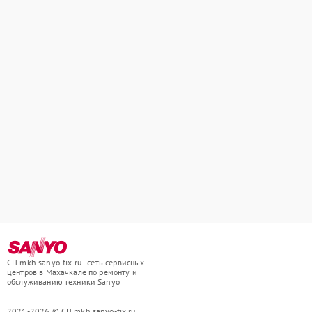
СЦ mkh.sanyo-fix.ru - сеть сервисных
центров в Махачкале по ремонту и
обслуживанию техники Sanyo
2021-2026 © СЦ mkh.sanyo-fix.ru