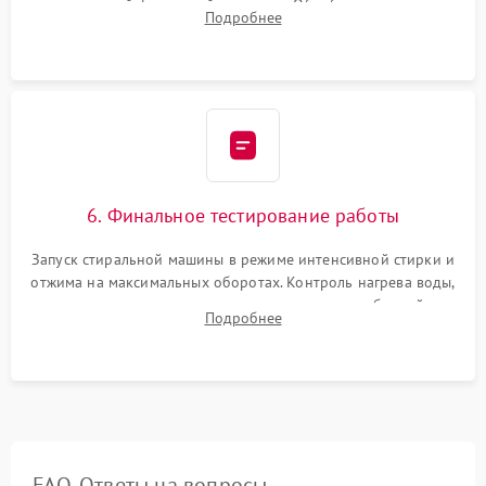
надежной фиксацией хомутами. Обработка стыков
Подробнее
герметиком для предотвращения возможных протечек воды.
6. Финальное тестирование работы
Запуск стиральной машины в режиме интенсивной стирки и
отжима на максимальных оборотах. Контроль нагрева воды,
корректности слива, отсутствия излишних вибраций,
Подробнее
посторонних стуков и протечек под корпусом.
FAQ. Ответы на вопросы