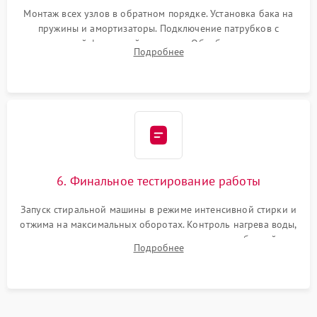
Монтаж всех узлов в обратном порядке. Установка бака на
пружины и амортизаторы. Подключение патрубков с
надежной фиксацией хомутами. Обработка стыков
Подробнее
герметиком для предотвращения возможных протечек воды.
6. Финальное тестирование работы
Запуск стиральной машины в режиме интенсивной стирки и
отжима на максимальных оборотах. Контроль нагрева воды,
корректности слива, отсутствия излишних вибраций,
Подробнее
посторонних стуков и протечек под корпусом.