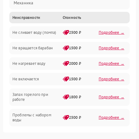
Механика
Неисправности
Стоимость
Электропитание
Не сливает воду (помпа)
2500 ₽
Подробнее →
Водоснабжение
Не вращается барабан
1500 ₽
Подробнее →
Слив
Не нагревает воду
2000 ₽
Подробнее →
Программное обеспечение
Не включается
1500 ₽
Подробнее →
Запах горелого при
1800 ₽
Подробнее →
работе
Проблемы с набором
2500 ₽
Подробнее →
воды
Замена ТЭНа
2200 ₽
Подробнее →