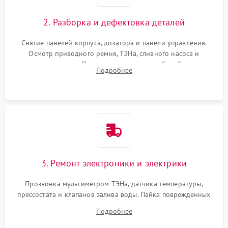
2. Разборка и дефектовка деталей
Снятие панелей корпуса, дозатора и панели управления.
Осмотр приводного ремня, ТЭНа, сливного насоса и
амортизаторов. Проверка подшипников барабана и
Подробнее
крестовины на износ, а манжеты люка на разрывы.
3. Ремонт электроники и электрики
Прозвонка мультиметром ТЭНа, датчика температуры,
прессостата и клапанов залива воды. Пайка поврежденных
дорожек или замена симисторов на плате управления.
Подробнее
Восстановление целостности проводки и контактов.