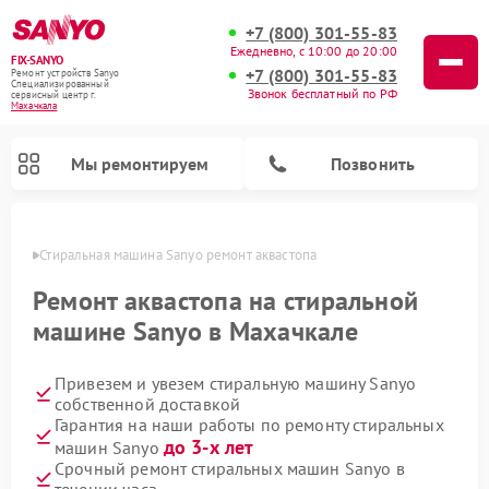
+7 (800) 301-55-83
Ежедневно, с 10:00 до 20:00
FIX-SANYO
+7 (800) 301-55-83
Ремонт устройств Sanyo
Специализированный
Звонок бесплатный по РФ
cервисный центр г.
Махачкала
Мы ремонтируем
Позвонить
чкале
Стиральная машина Sanyo ремонт аквастопа
Ремонт аквастопа на стиральной
машине Sanyo в Махачкале
Ремонт микроволновых печей Sanyo
Ремонт посудомоечных машин Sanyo
Привезем и увезем стиральную машину Sanyo
собственной доставкой
Гарантия на наши работы по ремонту стиральных
до 3-х лет
машин Sanyo
Срочный ремонт стиральных машин Sanyo в