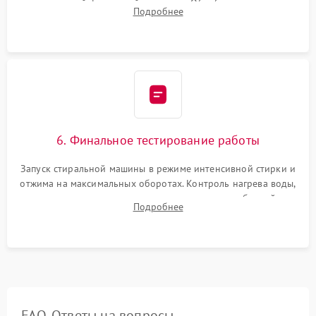
надежной фиксацией хомутами. Обработка стыков
Подробнее
герметиком для предотвращения возможных протечек воды.
6. Финальное тестирование работы
Запуск стиральной машины в режиме интенсивной стирки и
отжима на максимальных оборотах. Контроль нагрева воды,
корректности слива, отсутствия излишних вибраций,
Подробнее
посторонних стуков и протечек под корпусом.
FAQ. Ответы на вопросы