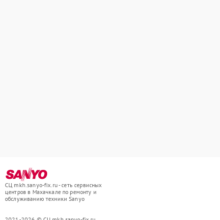
СЦ mkh.sanyo-fix.ru - сеть сервисных
центров в Махачкале по ремонту и
обслуживанию техники Sanyo
2021-2026 © СЦ mkh.sanyo-fix.ru