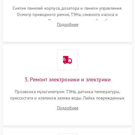
Снятие панелей корпуса, дозатора и панели управления.
Осмотр приводного ремня, ТЭНа, сливного насоса и
амортизаторов. Проверка подшипников барабана и
Подробнее
крестовины на износ, а манжеты люка на разрывы.
3. Ремонт электроники и электрики
Прозвонка мультиметром ТЭНа, датчика температуры,
прессостата и клапанов залива воды. Пайка поврежденных
дорожек или замена симисторов на плате управления.
Подробнее
Восстановление целостности проводки и контактов.