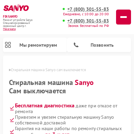
+7 (800) 301-55-83
Ежедневно, с 10:00 до 20:00
FIX-SANYO
+7 (800) 301-55-83
Ремонт устройств Sanyo
Специализированный
Звонок бесплатный по РФ
cервисный центр г.
Махачкала
Мы ремонтируем
Позвонить
чкале
Стиральная машина Sanyo сам выключается
Стиральная машина
Sanyo
Сам выключается
Ремонт микроволновых печей Sanyo
Ремонт посудомоечных машин Sanyo
Бесплатная диагностика
даже при отказе от
ремонта
Привезем и увезем стиральную машину Sanyo
собственной доставкой
Гарантия на наши работы по ремонту стиральных