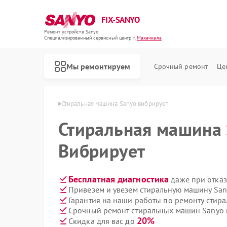
FIX-SANYO
Ремонт устройств Sanyo
Специализированный cервисный центр г.
Махачкала
Мы ремонтируем
Срочный ремонт
Це
 Sanyo в Махачкале
Стиральная машина Sanyo вибрирует
Стиральная машина
Вибрирует
Ремонт микроволновых печей Sanyo
Ремонт посудомоечных машин Sanyo
Бесплатная диагностика
даже при отказ
Привезем и увезем стиральную машину San
Гарантия на наши работы по ремонту сти
Срочный ремонт стиральных машин Sanyo в
20%
Скидка для вас до