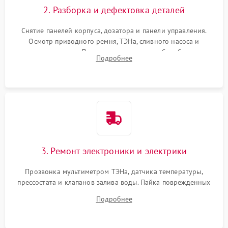
2. Разборка и дефектовка деталей
Снятие панелей корпуса, дозатора и панели управления.
Осмотр приводного ремня, ТЭНа, сливного насоса и
амортизаторов. Проверка подшипников барабана и
Подробнее
крестовины на износ, а манжеты люка на разрывы.
3. Ремонт электроники и электрики
Прозвонка мультиметром ТЭНа, датчика температуры,
прессостата и клапанов залива воды. Пайка поврежденных
дорожек или замена симисторов на плате управления.
Подробнее
Восстановление целостности проводки и контактов.