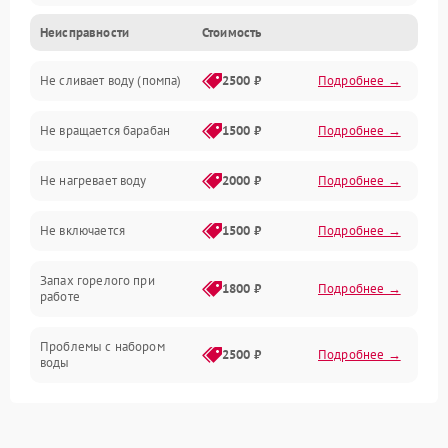
Неисправности
Стоимость
Электропитание
Не сливает воду (помпа)
2500 ₽
Подробнее →
Водоснабжение
Не вращается барабан
1500 ₽
Подробнее →
Слив
Не нагревает воду
2000 ₽
Подробнее →
Программное обеспечение
Не включается
1500 ₽
Подробнее →
Запах горелого при
1800 ₽
Подробнее →
работе
Проблемы с набором
2500 ₽
Подробнее →
воды
Замена ТЭНа
2200 ₽
Подробнее →