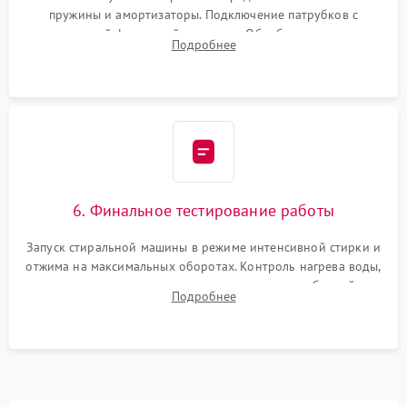
пружины и амортизаторы. Подключение патрубков с
надежной фиксацией хомутами. Обработка стыков
Подробнее
герметиком для предотвращения возможных протечек воды.
6. Финальное тестирование работы
Запуск стиральной машины в режиме интенсивной стирки и
отжима на максимальных оборотах. Контроль нагрева воды,
корректности слива, отсутствия излишних вибраций,
Подробнее
посторонних стуков и протечек под корпусом.