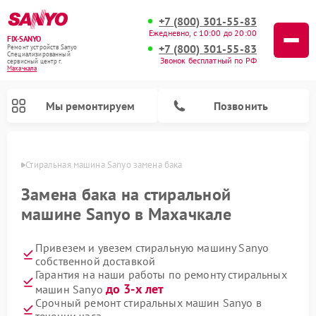
+7 (800) 301-55-83
Ежедневно, с 10:00 до 20:00
FIX-SANYO
+7 (800) 301-55-83
Ремонт устройств Sanyo
Специализированный
Звонок бесплатный по РФ
cервисный центр г.
Махачкала
Мы ремонтируем
Позвонить
чкале
Стиральная машина Sanyo замена бака
Замена бака на стиральной
машине Sanyo в Махачкале
Ремонт микроволновых печей Sanyo
Ремонт посудомоечных машин Sanyo
Привезем и увезем стиральную машину Sanyo
собственной доставкой
Гарантия на наши работы по ремонту стиральных
до 3-х лет
машин Sanyo
Срочный ремонт стиральных машин Sanyo в