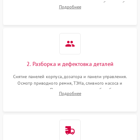
выявления посторонних шумов, протечек или сбоев в работе
Подробнее
электронного модуля управления.
2. Разборка и дефектовка деталей
Снятие панелей корпуса, дозатора и панели управления.
Осмотр приводного ремня, ТЭНа, сливного насоса и
амортизаторов. Проверка подшипников барабана и
Подробнее
крестовины на износ, а манжеты люка на разрывы.