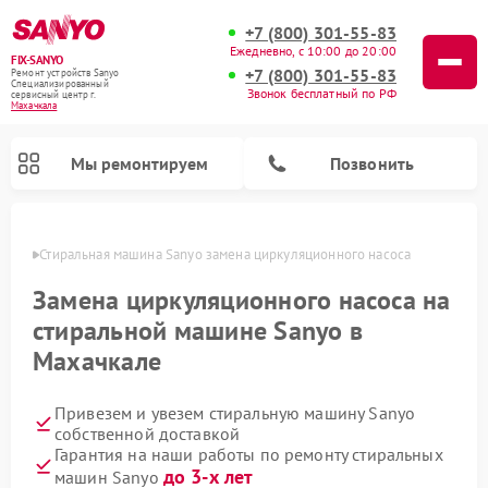
+7 (800) 301-55-83
Ежедневно, с 10:00 до 20:00
FIX-SANYO
+7 (800) 301-55-83
Ремонт устройств Sanyo
Специализированный
Звонок бесплатный по РФ
cервисный центр г.
Махачкала
Мы ремонтируем
Позвонить
чкале
Стиральная машина Sanyo замена циркуляционного насоса
Замена циркуляционного насоса на
стиральной машине Sanyo в
Ремонт микроволновых печей Sanyo
Ремонт посудомоечных машин Sanyo
Махачкале
Привезем и увезем стиральную машину Sanyo
собственной доставкой
Гарантия на наши работы по ремонту стиральных
до 3-х лет
машин Sanyo