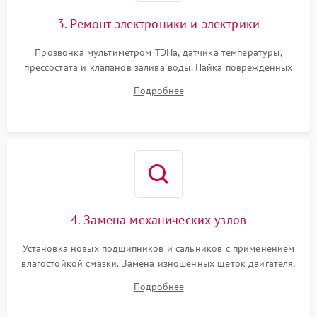
3. Ремонт электроники и электрики
Прозвонка мультиметром ТЭНа, датчика температуры,
прессостата и клапанов залива воды. Пайка поврежденных
дорожек или замена симисторов на плате управления.
Подробнее
Восстановление целостности проводки и контактов.
4. Замена механических узлов
Установка новых подшипников и сальников с применением
влагостойкой смазки. Замена изношенных щеток двигателя,
порванного ремня привода, неисправного сливного насоса
Подробнее
или поврежденной резиновой манжеты.