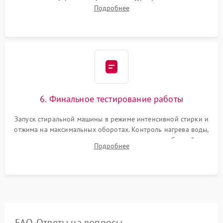
надежной фиксацией хомутами. Обработка стыков
Подробнее
герметиком для предотвращения возможных протечек воды.
6. Финальное тестирование работы
Запуск стиральной машины в режиме интенсивной стирки и
отжима на максимальных оборотах. Контроль нагрева воды,
корректности слива, отсутствия излишних вибраций,
Подробнее
посторонних стуков и протечек под корпусом.
FAQ. Ответы на вопросы