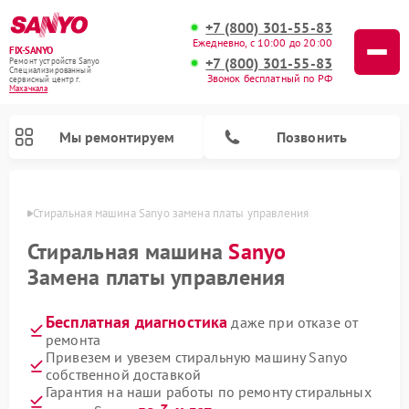
+7 (800) 301-55-83
Ежедневно, с 10:00 до 20:00
FIX-SANYO
+7 (800) 301-55-83
Ремонт устройств Sanyo
Специализированный
Звонок бесплатный по РФ
cервисный центр г.
Махачкала
Мы ремонтируем
Позвонить
чкале
Стиральная машина Sanyo замена платы управления
Стиральная машина
Sanyo
Замена платы управления
Ремонт микроволновых печей Sanyo
Ремонт посудомоечных машин Sanyo
Бесплатная диагностика
даже при отказе от
ремонта
Привезем и увезем стиральную машину Sanyo
собственной доставкой
Гарантия на наши работы по ремонту стиральных