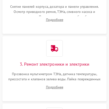
Снятие панелей корпуса, дозатора и панели управления.
Осмотр приводного ремня, ТЭНа, сливного насоса и
амортизаторов. Проверка подшипников барабана и
Подробнее
крестовины на износ, а манжеты люка на разрывы.
3. Ремонт электроники и электрики
Прозвонка мультиметром ТЭНа, датчика температуры,
прессостата и клапанов залива воды. Пайка поврежденных
дорожек или замена симисторов на плате управления.
Подробнее
Восстановление целостности проводки и контактов.