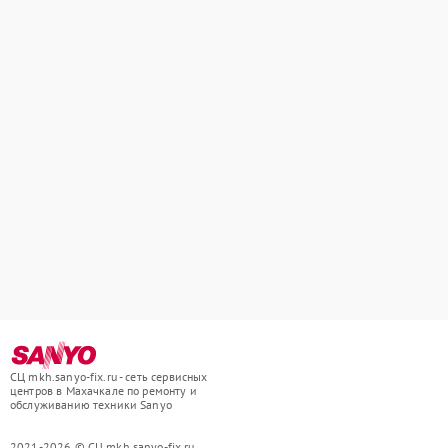
СЦ mkh.sanyo-fix.ru - сеть сервисных
центров в Махачкале по ремонту и
обслуживанию техники Sanyo
2021-2026 © СЦ mkh.sanyo-fix.ru