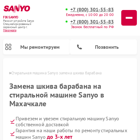
+7 (800) 301-55-83
Ежедневно, с 10:00 до 20:00
FIX-SANYO
+7 (800) 301-55-83
Ремонт устройств Sanyo
Специализированный
Звонок бесплатный по РФ
cервисный центр г.
Махачкала
Мы ремонтируем
Позвонить
чкале
Стиральная машина Sanyo замена шкива барабана
Замена шкива барабана на
стиральной машине Sanyo в
Ремонт микроволновых печей Sanyo
Ремонт посудомоечных машин Sanyo
Махачкале
Привезем и увезем стиральную машину Sanyo
собственной доставкой
Гарантия на наши работы по ремонту стиральных
до 3-х лет
машин Sanyo