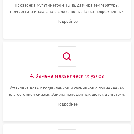
Прозвонка мультиметром ТЭНа, датчика температуры,
прессостата и клапанов залива воды. Пайка поврежденных
дорожек или замена симисторов на плате управления.
Подробнее
Восстановление целостности проводки и контактов.
4. Замена механических узлов
Установка новых подшипников и сальников с применением
влагостойкой смазки. Замена изношенных щеток двигателя,
порванного ремня привода, неисправного сливного насоса
Подробнее
или поврежденной резиновой манжеты.