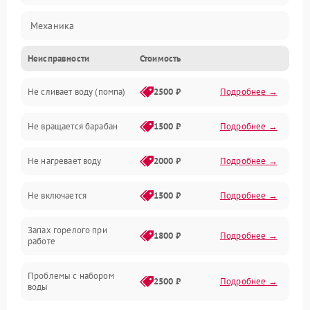
Механика
Неисправности
Стоимость
Электропитание
Не сливает воду (помпа)
2500 ₽
Подробнее →
Водоснабжение
Не вращается барабан
1500 ₽
Подробнее →
Слив
Не нагревает воду
2000 ₽
Подробнее →
Программное обеспечение
Не включается
1500 ₽
Подробнее →
Запах горелого при
1800 ₽
Подробнее →
работе
Проблемы с набором
2500 ₽
Подробнее →
воды