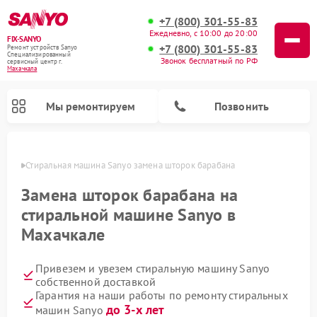
+7 (800) 301-55-83
Ежедневно, с 10:00 до 20:00
FIX-SANYO
+7 (800) 301-55-83
Ремонт устройств Sanyo
Специализированный
Звонок бесплатный по РФ
cервисный центр г.
Махачкала
Мы ремонтируем
Позвонить
чкале
Стиральная машина Sanyo замена шторок барабана
Замена шторок барабана на
стиральной машине Sanyo в
Ремонт микроволновых печей Sanyo
Ремонт посудомоечных машин Sanyo
Махачкале
Привезем и увезем стиральную машину Sanyo
собственной доставкой
Гарантия на наши работы по ремонту стиральных
до 3-х лет
машин Sanyo