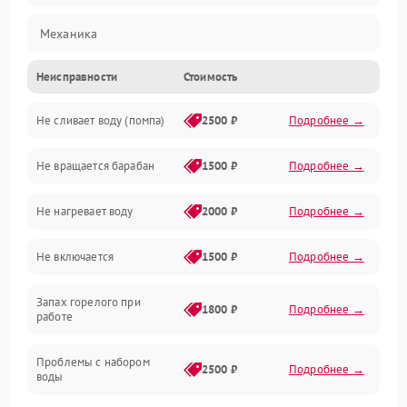
Механика
Неисправности
Стоимость
Электропитание
Не сливает воду (помпа)
2500 ₽
Подробнее →
Водоснабжение
Не вращается барабан
1500 ₽
Подробнее →
Слив
Не нагревает воду
2000 ₽
Подробнее →
Программное обеспечение
Не включается
1500 ₽
Подробнее →
Запах горелого при
1800 ₽
Подробнее →
работе
Проблемы с набором
2500 ₽
Подробнее →
воды