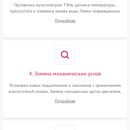
Прозвонка мультиметром ТЭНа, датчика температуры,
прессостата и клапанов залива воды. Пайка поврежденных
дорожек или замена симисторов на плате управления.
Подробнее
Восстановление целостности проводки и контактов.
4. Замена механических узлов
Установка новых подшипников и сальников с применением
влагостойкой смазки. Замена изношенных щеток двигателя,
порванного ремня привода, неисправного сливного насоса
Подробнее
или поврежденной резиновой манжеты.