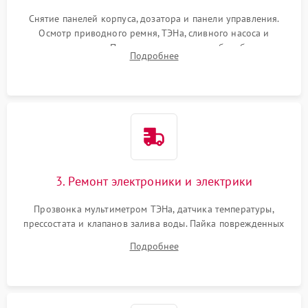
Снятие панелей корпуса, дозатора и панели управления.
Осмотр приводного ремня, ТЭНа, сливного насоса и
амортизаторов. Проверка подшипников барабана и
Подробнее
крестовины на износ, а манжеты люка на разрывы.
3. Ремонт электроники и электрики
Прозвонка мультиметром ТЭНа, датчика температуры,
прессостата и клапанов залива воды. Пайка поврежденных
дорожек или замена симисторов на плате управления.
Подробнее
Восстановление целостности проводки и контактов.