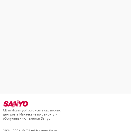
СЦ mkh.sanyo-fix.ru - сеть сервисных
центров в Махачкале по ремонту и
обслуживанию техники Sanyo
2021-2026 © СЦ mkh.sanyo-fix.ru