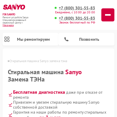
+7 (800) 301-55-83
Ежедневно, с 10:00 до 20:00
FIX-SANYO
+7 (800) 301-55-83
Ремонт устройств Sanyo
Специализированный
Звонок бесплатный по РФ
cервисный центр г.
Махачкала
Мы ремонтируем
Позвонить
чкале
Стиральная машина Sanyo замена тэна
Стиральная машина
Sanyo
Замена ТЭНа
Ремонт микроволновых печей Sanyo
Ремонт посудомоечных машин Sanyo
Бесплатная диагностика
даже при отказе от
ремонта
Привезем и увезем стиральную машину Sanyo
собственной доставкой
Гарантия на наши работы по ремонту стиральных