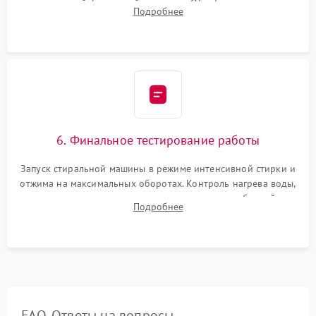
надежной фиксацией хомутами. Обработка стыков
Подробнее
герметиком для предотвращения возможных протечек воды.
6. Финальное тестирование работы
Запуск стиральной машины в режиме интенсивной стирки и
отжима на максимальных оборотах. Контроль нагрева воды,
корректности слива, отсутствия излишних вибраций,
Подробнее
посторонних стуков и протечек под корпусом.
FAQ. Ответы на вопросы